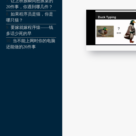
让上班族瞬间怒掀桌的
20件事，你遇到哪几件？
如果程序员是猫，你是
哪只猫？
要嫁就嫁程序猿——钱
多话少死的早
当不能上网时你的电脑
还能做的26件事