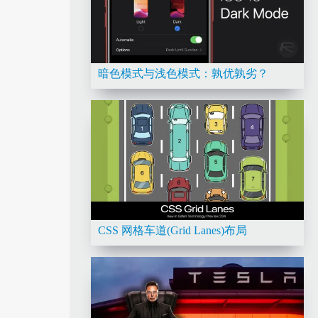
暗色模式与浅色模式：孰优孰劣？
CSS 网格车道(Grid Lanes)布局