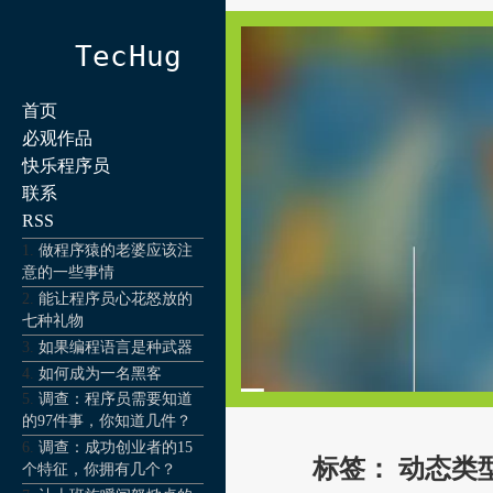
TecHug
首页
必观作品
快乐程序员
联系
RSS
做程序猿的老婆应该注
意的一些事情
能让程序员心花怒放的
七种礼物
如果编程语言是种武器
如何成为一名黑客
调查：程序员需要知道
的97件事，你知道几件？
调查：成功创业者的15
标签：
动态类
个特征，你拥有几个？