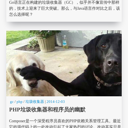
Go语言正在构建的垃圾收集器（GC），似乎并不像宣传中那样
的，技术上迎来了巨大突破。那么，与Java语言作对比之后，该
怎么选择呢？
gc
/
php
/
垃圾收集器
|
2014-12-03
PHP垃圾收集器和程序员的幽默
Composer是一个深受程序员喜欢的PHP依赖关系管理工具。最近
它的源代码上的一处改动引起了大家热烈的讨论。改动其实只是