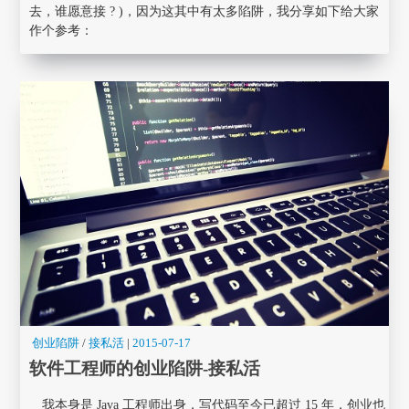
去，谁愿意接 ? )，因为这其中有太多陷阱，我分享如下给大家
作个参考：
创业陷阱
/
接私活
|
2015-07-17
软件工程师的创业陷阱-接私活
我本身是 Java 工程师出身，写代码至今已超过 15 年，创业也