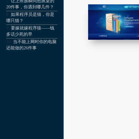
让上班族瞬间怒掀桌的
20件事，你遇到哪几件？
如果程序员是猫，你是
哪只猫？
要嫁就嫁程序猿——钱
多话少死的早
当不能上网时你的电脑
还能做的26件事