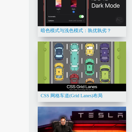
暗色模式与浅色模式：孰优孰劣？
CSS 网格车道(Grid Lanes)布局