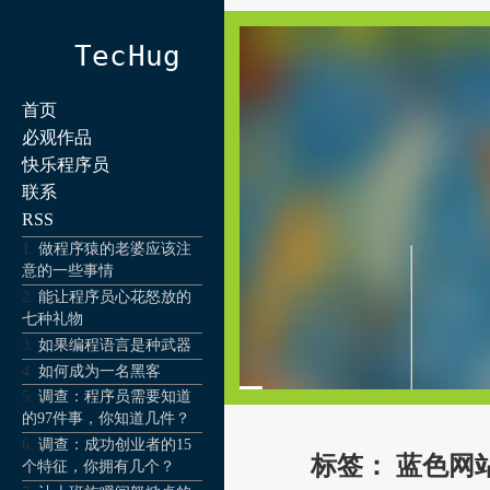
TecHug
首页
必观作品
快乐程序员
联系
RSS
做程序猿的老婆应该注
意的一些事情
能让程序员心花怒放的
七种礼物
如果编程语言是种武器
如何成为一名黑客
调查：程序员需要知道
的97件事，你知道几件？
调查：成功创业者的15
标签：
蓝色网
个特征，你拥有几个？