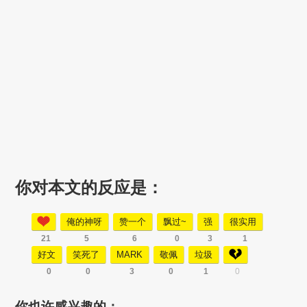
你对本文的反应是：
俺的神呀
赞一个
飘过~
强
很实用
21
5
6
0
3
1
好文
笑死了
MARK
敬佩
垃圾
0
0
3
0
1
0
你也许感兴趣的：