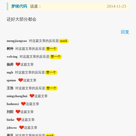
梦续代码
说道：
2014-11-25
还好大部分都会
回复
mengjiangtao
对这篇文章的反应是
mark
树种
对这篇文章的反应是
赞一个
volving
对这篇文章的反应是
赞一个
杨师
这篇文章
mgh
对这篇文章的反应是
赞一个
spmno
这篇文章
王浩
对这篇文章的反应是
赞一个
mingzhanghui
这篇文章
hsshenxi
这篇文章
刘阳
这篇文章
bieke
这篇文章
jshwsw
这篇文章
蚕豆
对这篇文章的反应是
mark