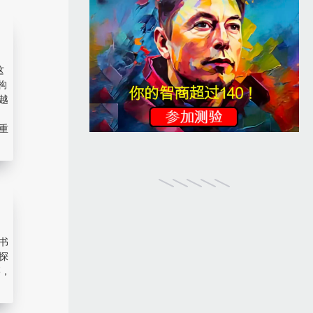
这
构
越
重
书
探
籍，