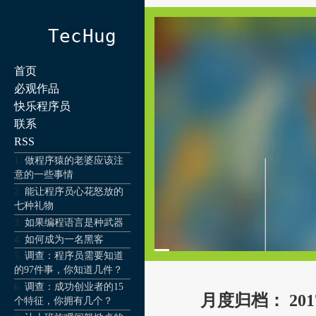
TecHug
首页
必观作品
快乐程序员
联系
RSS
做程序猿的老婆应该注
意的一些事情
能让程序员心花怒放的
七种礼物
如果编程语言是种武器
如何成为一名黑客
调查：程序员需要知道
的97件事，你知道几件？
调查：成功创业者的15
月度归档：
201
个特征，你拥有几个？