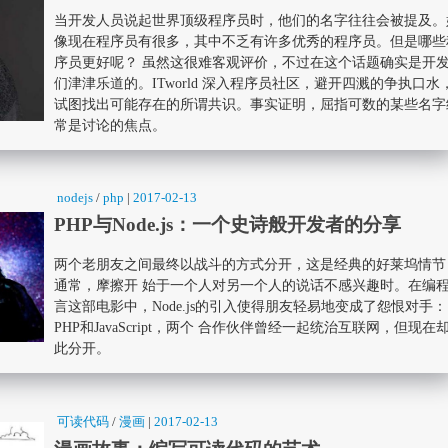
当开发人员说起世界顶级程序员时，他们的名字往往会被提及。
像现在程序员有很多，其中不乏有许多优秀的程序员。但是哪些
序员更好呢？ 虽然这很难客观评价，不过在这个话题确实是开
们津津乐道的。ITworld 深入程序员社区，避开四溅的争执口水
试图找出可能存在的所谓共识。事实证明，屈指可数的某些名字
常是讨论的焦点。
nodejs
/
php
|
2017-02-13
PHP与Node.js：一个史诗般开发者的分享
两个老朋友之间最终以战斗的方式分开，这是经典的好莱坞情节
通常，摩擦开 始于一个人对另一个人的说话不感兴趣时。在编
言这部电影中，Node.js的引入使得朋友轻易地变成了怨恨对手：
PHP和JavaScript，两个 合作伙伴曾经一起统治互联网，但现在
此分开。
可读代码
/
漫画
|
2017-02-13