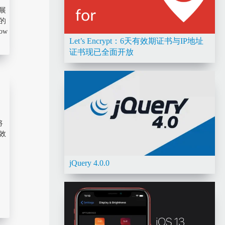
展
的
ow
Let’s Encrypt：6天有效期证书与IP地址
证书现已全面开放
，
将
效
jQuery 4.0.0