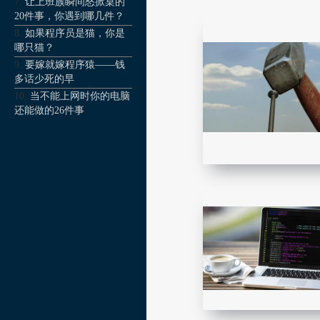
让上班族瞬间怒掀桌的
20件事，你遇到哪几件？
如果程序员是猫，你是
哪只猫？
要嫁就嫁程序猿——钱
多话少死的早
当不能上网时你的电脑
还能做的26件事