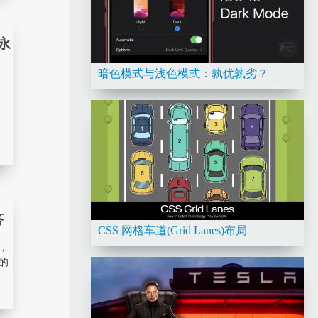
永
暗色模式与浅色模式：孰优孰劣？
答
CSS 网格车道(Grid Lanes)布局
，
的