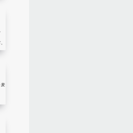
。
节。
·麦