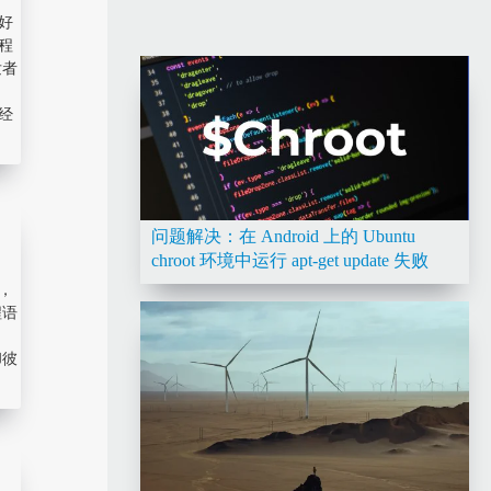
好
程
发者
，
经
问题解决：在 Android 上的 Ubuntu
chroot 环境中运行 apt-get update 失败
，
程语
却彼