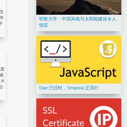
怎
书
耶鲁大学：中国风电与太阳能建设令人
千
惊叹
还是
成
，大
公
Date 已过时，Temporal 正流行