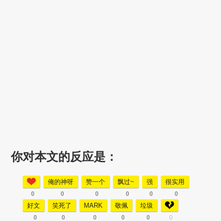
你对本文的反应是：
俺的神呀
赞一个
飘过~
强
很实用
0
0
0
0
0
0
好文
笑死了
MARK
敬佩
垃圾
0
0
0
0
0
0