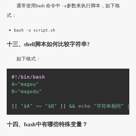
通常使用bash 命令中
参数来执行脚本，如下格
-x
式：
bash -x script.sh
十三、shell脚本如何比较字符串?
如下格式：
#!/bin/bash
A
=
"mageu"
B
=
"magedu"
[
[
"
$A
"
==
"
$B
"
]
]
&&
echo
"字符串相同"
||
十四、bash中有哪些特殊变量？