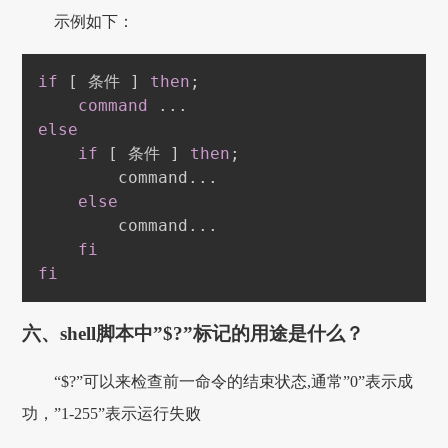
示例如下：
if
[
 条件 
]
then
;
command
..
else
if
[
 条件 
]
then
;
        command
..
.

else
        command
..
.

fi
fi
六、shell脚本中”$?”标记的用途是什么？
“$?”可以来检查前一命令的结束状态,通常”0”表示成
功，”1-255”表示运行失败