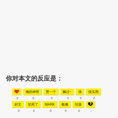
你对本文的反应是：
俺的神呀
赞一个
飘过~
强
很实用
0
0
0
0
0
0
好文
笑死了
MARK
敬佩
垃圾
0
0
0
0
0
0