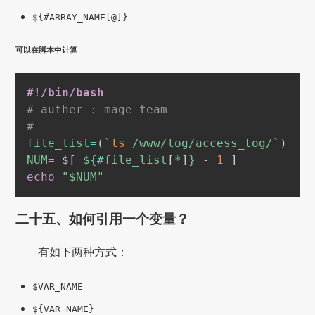
${#ARRAY_NAME[@]}
可以在脚本中计算
#!/bin/bash
# auther : mage team
#
file_list
=
(
`
ls
 /www/log/access_log/
`
)
NUM
=
 $
[
${
#
file_list
[
*
]
}
 - 
1
]
echo
"
$NUM
"
二十五、如何引用一个变量？
有如下两种方式：
$VAR_NAME
${VAR_NAME}