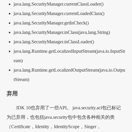
java.lang.SecurityManager.currentClassLoader()
java.lang.SecurityManager.currentLoadedClass()
java.lang.SecurityManager.getInCheck()
java.lang.SecurityManager.inClass(java.lang.String)
java.lang.SecurityManager.inClassLoader()
java.lang.Runtime.getLocalizedInputStream(java.io.InputStr
eam)
java.lang.Runtime.getLocalizedOutputStream(java.io.Outpu
tStream)
弃用
JDK 10也弃用了一些API。 java.security.acl包已标记
为已弃用，也包括java.security包中包含各种相关的类
（Certificate，Identity，IdentityScope，Singer，