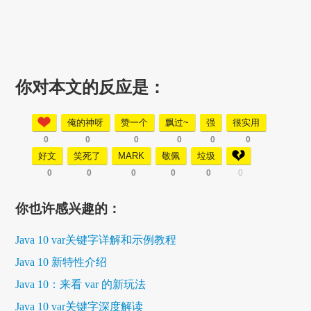
你对本文的反应是：
俺的神呀
赞一个
飘过~
强
很实用
0
0
0
0
0
0
好文
笑死了
MARK
敬佩
垃圾
0
0
0
0
0
0
你也许感兴趣的：
Java 10 var关键字详解和示例教程
Java 10 新特性介绍
Java 10：来看 var 的新玩法
Java 10 var关键字深度解读