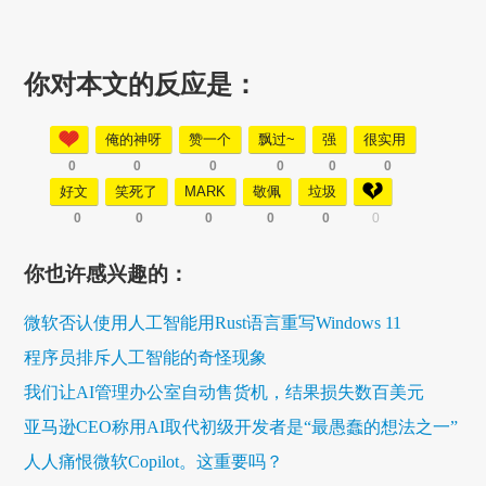
你对本文的反应是：
俺的神呀
赞一个
飘过~
强
很实用
0
0
0
0
0
0
好文
笑死了
MARK
敬佩
垃圾
0
0
0
0
0
0
你也许感兴趣的：
微软否认使用人工智能用Rust语言重写Windows 11
程序员排斥人工智能的奇怪现象
我们让AI管理办公室自动售货机，结果损失数百美元
亚马逊CEO称用AI取代初级开发者是“最愚蠢的想法之一”
人人痛恨微软Copilot。这重要吗？