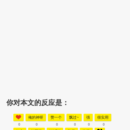
你对本文的反应是：
俺的神呀
赞一个
飘过~
强
很实用
0
0
0
0
0
0