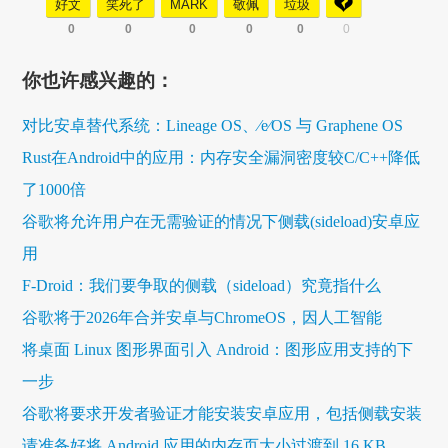
好文
笑死了
MARK
敬佩
垃圾
0
0
0
0
0
0
你也许感兴趣的：
对比安卓替代系统：Lineage OS、∕e∕OS 与 Graphene OS
Rust在Android中的应用：内存安全漏洞密度较C/C++降低
了1000倍
谷歌将允许用户在无需验证的情况下侧载(sideload)安卓应
用
F-Droid：我们要争取的侧载（sideload）究竟指什么
谷歌将于2026年合并安卓与ChromeOS，因人工智能
将桌面 Linux 图形界面引入 Android：图形应用支持的下
一步
谷歌将要求开发者验证才能安装安卓应用，包括侧载安装
请准备好将 Android 应用的内存页大小过渡到 16 KB