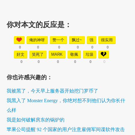
你对本文的反应是：
俺的神呀
赞一个
飘过~
强
很实用
0
0
0
0
0
0
好文
笑死了
MARK
敬佩
垃圾
0
0
0
0
0
0
你也许感兴趣的：
我被黑了，今天早上服务器开始挖门罗币了
我黑入了 Monster Energy，你绝对想不到他们认为你长什
么样
我是如何破解房东的锅炉的
苹果公司提醒 92 个国家的用户注意雇佣军间谍软件攻击