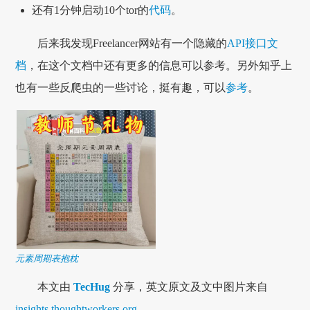
还有1分钟启动10个tor的
代码
。
后来我发现Freelancer网站有一个隐藏的
API接口文
档
，在这个文档中还有更多的信息可以参考。另外知乎上
也有一些反爬虫的一些讨论，挺有趣，可以
参考
。
元素周期表抱枕
本文由
TecHug
分享，英文原文及文中图片来自
insights.thoughtworkers.org
。