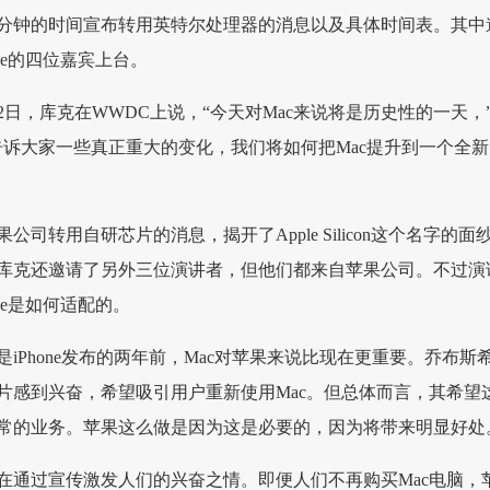
0分钟的时间宣布转用英特尔处理器的消息以及具体时间表。其中
be的四位嘉宾上台。
22日，库克在WWDC上说，“今天对Mac来说将是历史性的一天，
告诉大家一些真正重大的变化，我们将如何把Mac提升到一个全新
公司转用自研芯片的消息，揭开了Apple Silicon这个名字的面
库克还邀请了另外三位演讲者，但他们都来自苹果公司。不过演
be是如何适配的。
就是iPhone发布的两年前，Mac对苹果来说比现在更重要。乔布斯
片感到兴奋，希望吸引用户重新使用Mac。但总体而言，其希望
常的业务。苹果这么做是因为这是必要的，因为将带来明显好处
似乎在通过宣传激发人们的兴奋之情。即便人们不再购买Mac电脑，