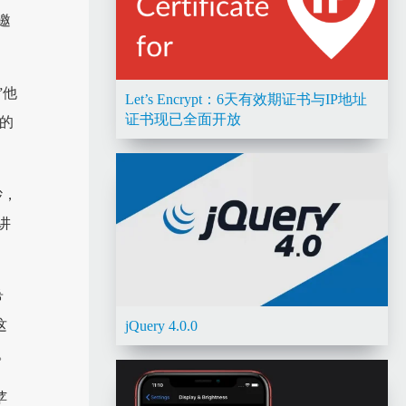
邀
”他
Let’s Encrypt：6天有效期证书与IP地址
证书现已全面开放
的
纱，
讲
希
这
jQuery 4.0.0
。
苹