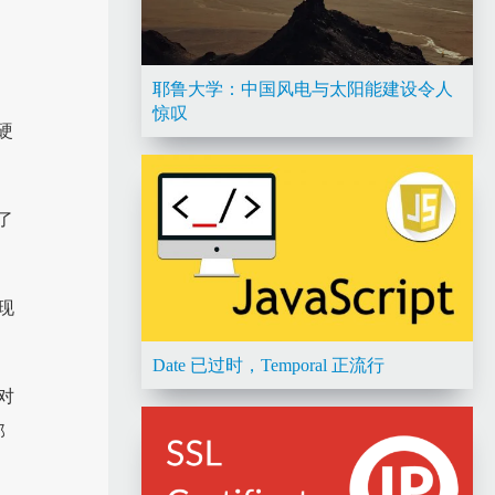
耶鲁大学：中国风电与太阳能建设令人
惊叹
硬
了
“现
Date 已过时，Temporal 正流行
对
那