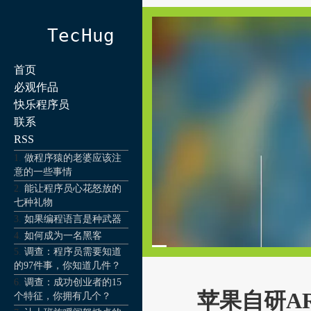
TecHug
首页
必观作品
快乐程序员
联系
RSS
做程序猿的老婆应该注
意的一些事情
能让程序员心花怒放的
七种礼物
如果编程语言是种武器
如何成为一名黑客
调查：程序员需要知道
的97件事，你知道几件？
调查：成功创业者的15
苹果自研A
个特征，你拥有几个？