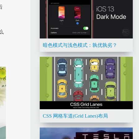
后
么
暗色模式与浅色模式：孰优孰劣？
CSS 网格车道(Grid Lanes)布局