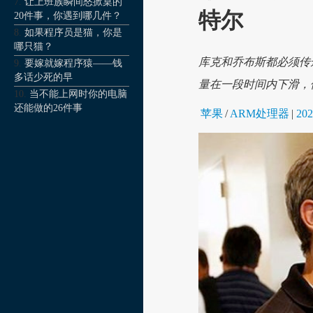
让上班族瞬间怒掀桌的
特尔
20件事，你遇到哪几件？
如果程序员是猫，你是
哪只猫？
库克和乔布斯都必须传
要嫁就嫁程序猿——钱
多话少死的早
量在一段时间内下滑，
当不能上网时你的电脑
还能做的26件事
苹果
/
ARM处理器
|
202