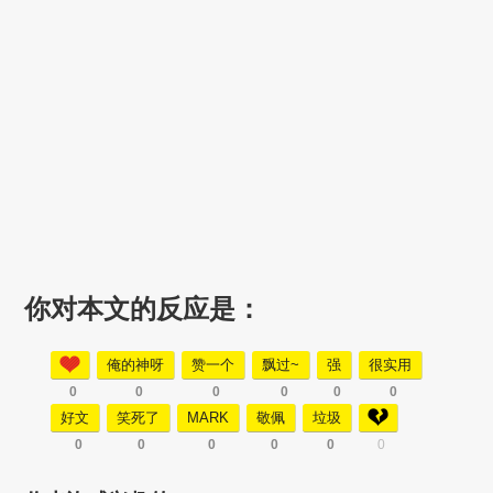
你对本文的反应是：
俺的神呀
赞一个
飘过~
强
很实用
0
0
0
0
0
0
好文
笑死了
MARK
敬佩
垃圾
0
0
0
0
0
0