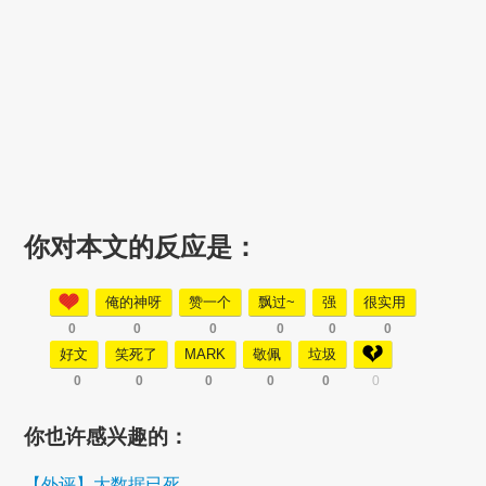
你对本文的反应是：
俺的神呀
赞一个
飘过~
强
很实用
0
0
0
0
0
0
好文
笑死了
MARK
敬佩
垃圾
0
0
0
0
0
0
你也许感兴趣的：
【外评】大数据已死