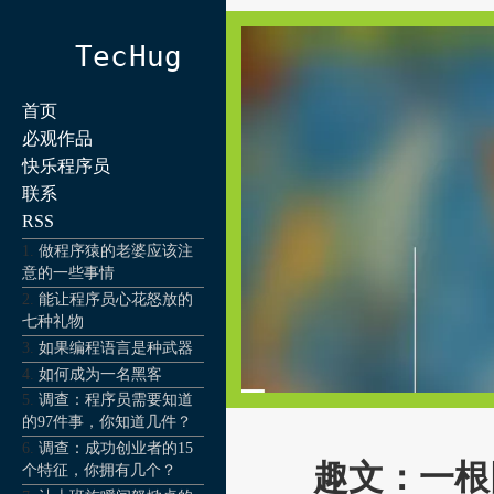
TecHug
首页
必观作品
快乐程序员
联系
RSS
做程序猿的老婆应该注
意的一些事情
能让程序员心花怒放的
七种礼物
如果编程语言是种武器
如何成为一名黑客
调查：程序员需要知道
的97件事，你知道几件？
调查：成功创业者的15
趣文：一根
个特征，你拥有几个？