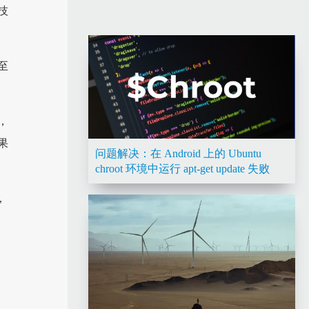
技
至
，
果
问题解决：在 Android 上的 Ubuntu
chroot 环境中运行 apt-get update 失败
，
。