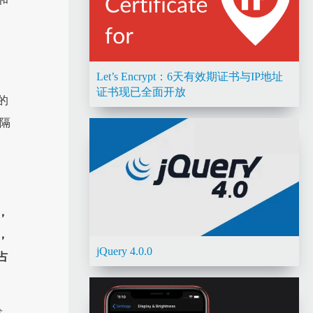
Let’s Encrypt：6天有效期证书与IP地址
证书现已全面开放
的
部隔
，
，
jQuery 4.0.0
占
发