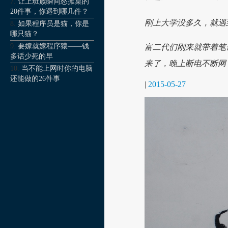
让上班族瞬间怒掀桌的
20件事，你遇到哪几件？
刚上大学没多久，就遇
如果程序员是猫，你是
哪只猫？
要嫁就嫁程序猿——钱
富二代们刚来就带着笔
多话少死的早
来了，晚上断电不断网
当不能上网时你的电脑
还能做的26件事
|
2015-05-27