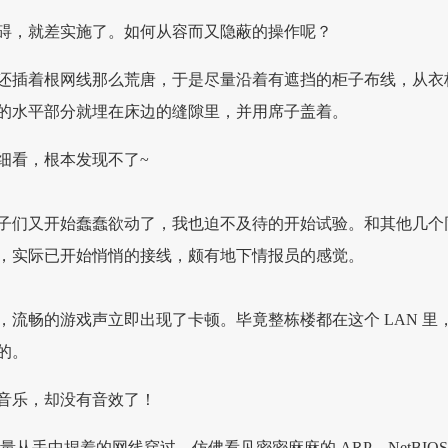
碍，就差实施了。如何从容而又隐蔽的操作呢？
还插着根网线那么荒唐，于是尽量沿着有遮挡的柜子布线，从衣
的水平部分就埋在床边的缝隙里，并用席子盖着。
细看，根本发现不了~
子们又开始蠢蠢欲动了，我也迫不及待的开始试验。和其他几个
，实际已开始悄悄的接线，颇有地下情报员的感觉。
，流畅的游戏声立即出现了卡顿。毕竟整栋楼都在这个 LAN 里
的。
音乐，却没有音效了！
 的流量从手中捏着的网线穿过，仿佛看见密密麻麻的 ARP、NetBIOS