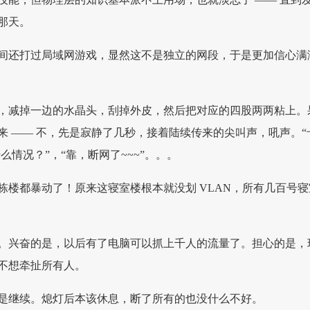
那天。
间还打过局域网游戏，显然这不是独立的网段，于是更加信心满
，减掉一边的水晶头，刮掉外皮，然后把对应的四股两两粘上。
来 —— 不，先是寂静了几秒，接着陆续传来的尖叫声，吼声。“
么情况？”，“靠，断网了~~~”。。。
栋楼都暴动了！原来这寝室楼根本就没划 VLAN，所有几百号寝
。兴奋的是，以后有了电脑可以抓上千人的流量了。担心的是，
不想牵扯所有人。
是继续。熄灯后本该休息，断了所有的也没什么不好。