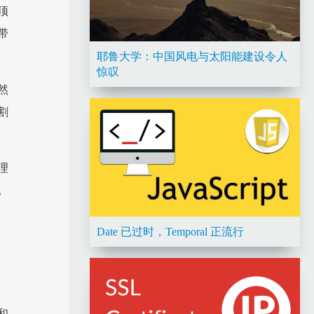
顶
带
耶鲁大学：中国风电与太阳能建设令人
惊叹
然
割
理
。
Date 已过时，Temporal 正流行
和