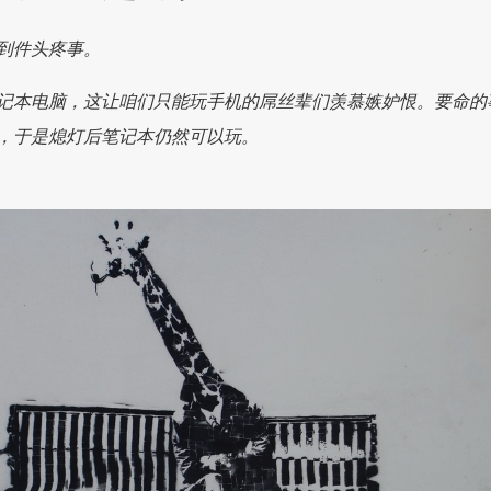
到件头疼事。
记本电脑，这让咱们只能玩手机的屌丝辈们羡慕嫉妒恨。要命的
，于是熄灯后笔记本仍然可以玩。