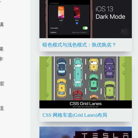
满
暗色模式与浅色模式：孰优孰劣？
果
卡
室
现
CSS 网格车道(Grid Lanes)布局