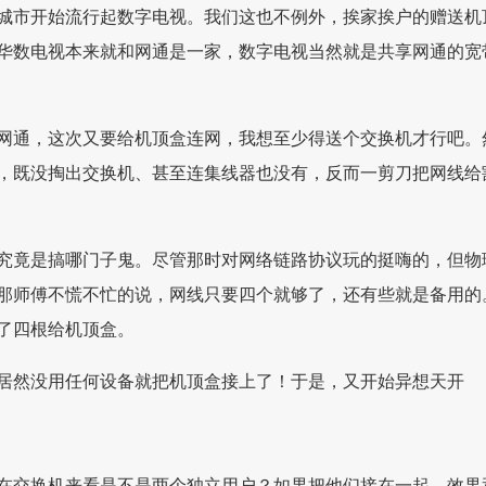
城市开始流行起数字电视。我们这也不例外，挨家挨户的赠送机
华数电视本来就和网通是一家，数字电视当然就是共享网通的宽
网通，这次又要给机顶盒连网，我想至少得送个交换机才行吧。
，既没掏出交换机、甚至连集线器也没有，反而一剪刀把网线给
究竟是搞哪门子鬼。尽管那时对网络链路协议玩的挺嗨的，但物
那师傅不慌不忙的说，网线只要四个就够了，还有些就是备用的
了四根给机顶盒。
居然没用任何设备就把机顶盒接上了！于是，又开始异想天开
在交换机来看是不是两个独立用户？如果把他们接在一起，效果