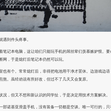
就遇到件头疼事。
着笔记本电脑，这让咱们只能玩手机的屌丝辈们羡慕嫉妒恨。要
断网，于是熄灯后笔记本仍然可以玩。
室也有个。常常熄灯后，非得把电池用干净才罢休。边游戏边语
煎熬。虽经劝说有所好改，但过不了几天又会复原。
状况，但又不想和新认识的同学扯，于是决定用技术方案解决。
一部诺基亚滑盖手机，没有装备一切都是空谈。唯一可行的，只