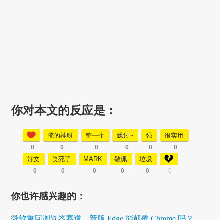
你对本文的反应是：
俺的神呀
赞一个
飘过~
强
很实用
0
0
0
0
0
0
好文
笑死了
MARK
敬佩
垃圾
0
0
0
0
0
0
你也许感兴趣的：
微软重回浏览器赛道，新版 Edge 能颠覆 Chrome 吗？