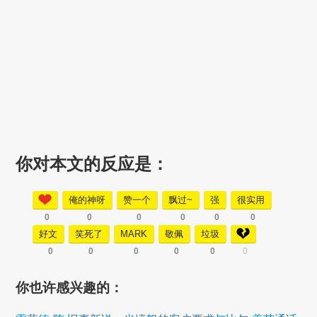
你对本文的反应是：
俺的神呀
赞一个
飘过~
强
很实用
0
0
0
0
0
0
好文
笑死了
MARK
敬佩
垃圾
0
0
0
0
0
0
你也许感兴趣的：