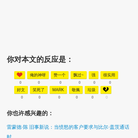
你对本文的反应是：
俺的神呀
赞一个
飘过~
强
很实用
0
0
0
0
0
0
好文
笑死了
MARK
敬佩
垃圾
0
0
0
0
0
0
你也许感兴趣的：
雷蒙德·陈 旧事新说：当愤怒的客户要求与比尔·盖茨通话
时