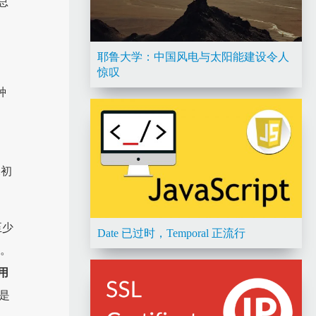
总
耶鲁大学：中国风电与太阳能建设令人
惊叹
种
未初
至少
Date 已过时，Temporal 正流行
平。
用
是