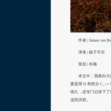
作者 | Simon van B
译者 | 核子可乐
策划 | 冬梅
本文中，我将向大家
要是用 D 和部分 C_
很久，还专门记录下了
这段历程。