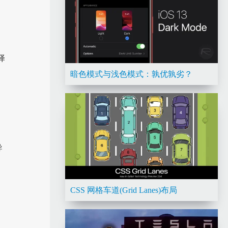
译
暗色模式与浅色模式：孰优孰劣？
导
。
CSS 网格车道(Grid Lanes)布局