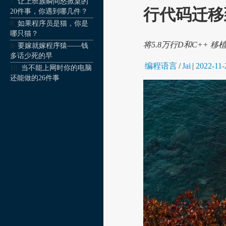
让上班族瞬间怒掀桌的
行代码迁移到
20件事，你遇到哪几件？
如果程序员是猫，你是
哪只猫？
将5.8万行D和C++
要嫁就嫁程序猿——钱
多话少死的早
编程语言
/
Jai
|
2022-11-
当不能上网时你的电脑
还能做的26件事