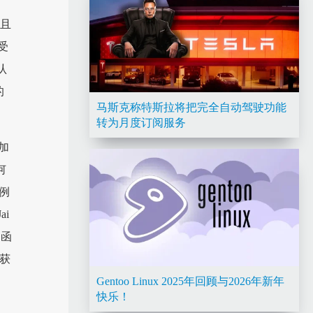
而且
受
认
的
马斯克称特斯拉将把完全自动驾驶功能
转为月度订阅服务
加
何
例
i
名函
戏获
Gentoo Linux 2025年回顾与2026年新年
快乐！