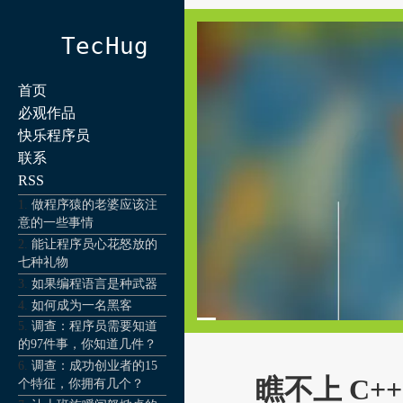
TecHug
首页
必观作品
快乐程序员
联系
RSS
做程序猿的老婆应该注
意的一些事情
能让程序员心花怒放的
七种礼物
如果编程语言是种武器
如何成为一名黑客
调查：程序员需要知道
的97件事，你知道几件？
调查：成功创业者的15
瞧不上 C++
个特征，你拥有几个？