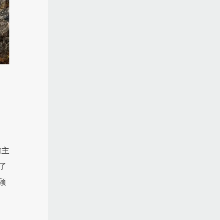
前主
了
顾