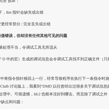
息完全 损坏：
下，this 指针会缺失或出错
更经常部分 / 完全丢失或出错
量值错误，但却没有任何其他可见的问题
ch 扩展处理不当，令调试工具无所适从
（相当于 D 中的宏）生成的调试信息会令调试工具找不到正确文件（只
 Studio 中将指令指针移回上一行，经常导致程序在执行下一条指令时
 Code Clulb 讨论版上，我看到“DMD 以往曾经出过很多关于调试信息
处理中。可很遗憾，ldc2 也根本没好到哪去。而且除了调试之外
少缺点和问题：