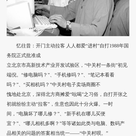
忆往昔：开门主动拉客 人人都爱“进村”自打1988年国
务院正式批准成
立北京市高新技术产业开发试验区，“中关村一条街”初见
端倪。“修电脑吗？”、“手机修吗？”、“笔记本看看
吗？”、“买相机吗？”中关村电子卖场商圈不
愧地处北京，深得北方商摊爱“吆喝”之习俗，自打开张之
初就纷纷主动“拉客”，生意也因此十分火爆。一时
间，“电脑坏了哪儿修？”、“新手机在哪儿买便
宜？”、“哪儿相机多啊？”等等诸如此类与电脑、数码产
品相关的问题的答案相当统一——“中关村呗。”