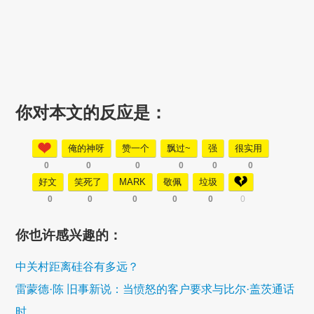
你对本文的反应是：
俺的神呀
赞一个
飘过~
强
很实用
0
0
0
0
0
0
好文
笑死了
MARK
敬佩
垃圾
0
0
0
0
0
0
你也许感兴趣的：
中关村距离硅谷有多远？
雷蒙德·陈 旧事新说：当愤怒的客户要求与比尔·盖茨通话
时