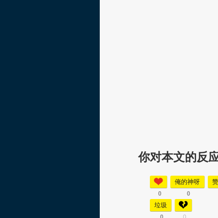
你对本文的反
俺的神呀
0
0
垃圾
0
0