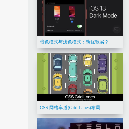
暗色模式与浅色模式：孰优孰劣？
CSS 网格车道(Grid Lanes)布局