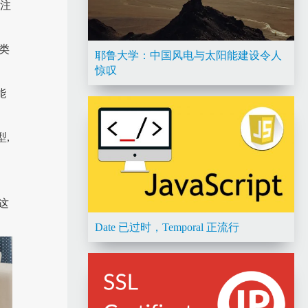
个注
回类
耶鲁大学：中国风电与太阳能建设令人
惊叹
能
型,
欢这
Date 已过时，Temporal 正流行