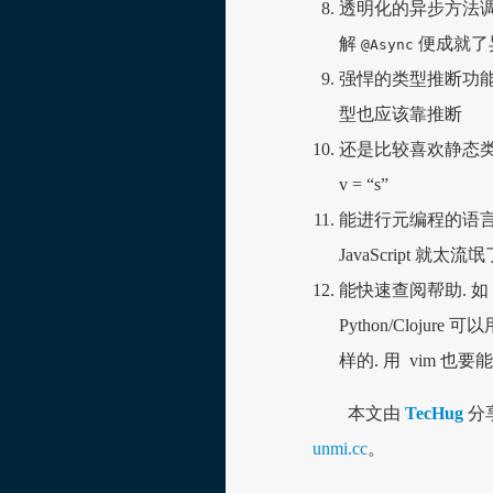
透明化的异步方法调
解
便成就了
@Async
强悍的类型推断功能,
型也应该靠推断
还是比较喜欢静态类型的
v = “s”
能进行元编程的语言. 像
JavaScript 就太流氓
能快速查阅帮助. 如 Sc
Python/Clojure 可
样的. 用 vim 也
本文由
TecHug
分
unmi.cc
。