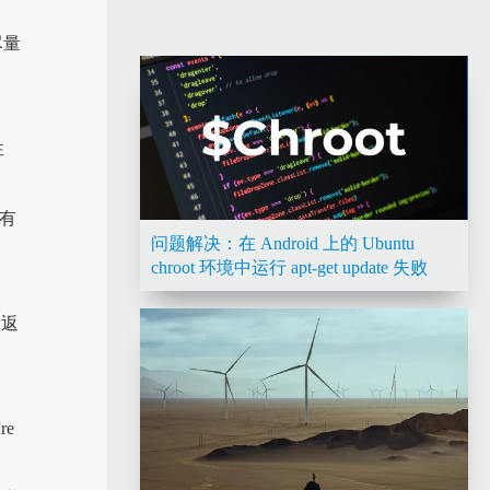
尽量
性
只有
问题解决：在 Android 上的 Ubuntu
chroot 环境中运行 apt-get update 失败
的返
re