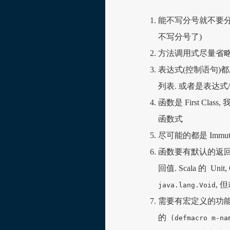
能不写分号就不要分号(Jav
不写分号了)
方法调用式尽量省略括
表达式(控制语句)都应该有
列表. 或者是表达式
函数是 First Clas
函数式
尽可能的都是 Immu
函数要有默认的返回值
回值. Scala 的 Unit,
,
java.lang.Void
需要有宏定义的功能, 
的
(defmacro m-na