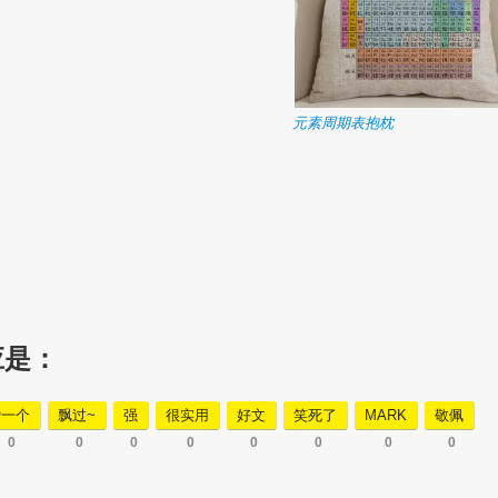
元素周期表抱枕
应是：
赞一个
飘过~
强
很实用
好文
笑死了
MARK
敬佩
0
0
0
0
0
0
0
0