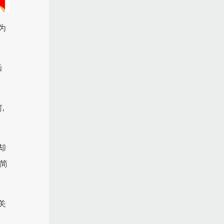
为
函
,
却
常简
关