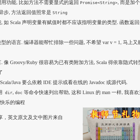
用功能, 比如方法不需要显式的返回
, 而是加
Promise<String>
异步, 方法返回值照常是
String
 如 Scala 声明变量有赋值时都不应该指明变量的类型. 函数返
语言. 编译器能帮忙排除一些问题, 不希望 var v = 1, 马上又
 Groovy/Ruby 很容易为已有类附加方法, Scala 得依靠隐式转
了
ala/Java 要么依赖 IDE 提示或看在线的 Javadoc 或源代码.
以用
,
等命令快速列出帮助, 这和 Linux 的 man 一样, 我喜
dir
doc
要能快乐的编程
享，英文原文及文中图片来自