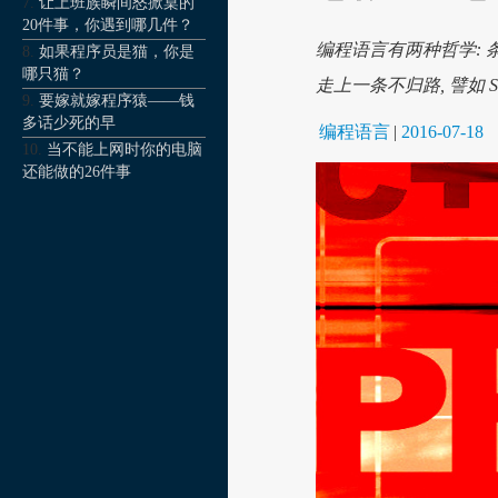
让上班族瞬间怒掀桌的
20件事，你遇到哪几件？
编程语言有两种哲学: 
如果程序员是猫，你是
哪只猫？
走上一条不归路, 譬如 S
要嫁就嫁程序猿——钱
多话少死的早
编程语言
|
2016-07-18
当不能上网时你的电脑
还能做的26件事