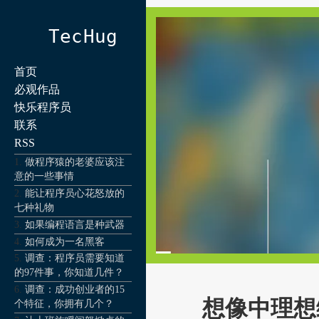
TecHug
首页
必观作品
快乐程序员
联系
RSS
做程序猿的老婆应该注
意的一些事情
能让程序员心花怒放的
七种礼物
如果编程语言是种武器
如何成为一名黑客
调查：程序员需要知道
的97件事，你知道几件？
调查：成功创业者的15
想像中理想
个特征，你拥有几个？