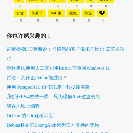
0
0
0
0
0
0
好文
笑死了
MARK
敬佩
垃圾
0
0
0
0
0
0
你也许感兴趣的：
雷蒙德·陈 旧事新说：当愤怒的客户要求与比尔·盖茨通话
时
微软否认使用人工智能用Rust语言重写Windows 11
讨论：为什么Python能胜出？
使用 PostgreSQL 18 实现即时数据库克隆
我断开IPv4整整一周，只为理解IPv6过渡机制
我在地铁上编程
Debian 的 Git 迁移计划
Debian将龙芯LoongArch列为官方支持的架构