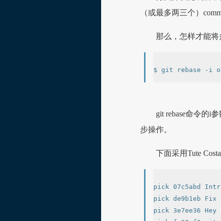
（或最多两三个）com
那么，怎样才能将多个c
git rebase命
步操作。
下面采用Tute Co
pick 07c5abd Intr
pick de9b1eb Fix 
pick 3e7ee36 Hey 