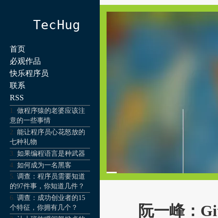
TecHug
首页
必观作品
快乐程序员
联系
RSS
做程序猿的老婆应该注
意的一些事情
能让程序员心花怒放的
七种礼物
如果编程语言是种武器
如何成为一名黑客
调查：程序员需要知道
的97件事，你知道几件？
调查：成功创业者的15
阮一峰：Gi
个特征，你拥有几个？