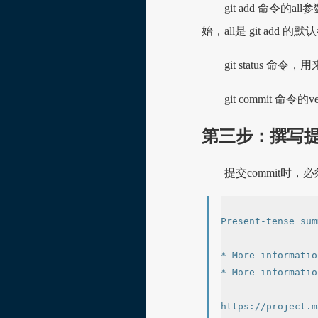
git add 命令
始，all是 git add 的
git status 
git commit 命令
第三步：撰写
提交commit时
Present-tense sum
* More informatio
* More informatio