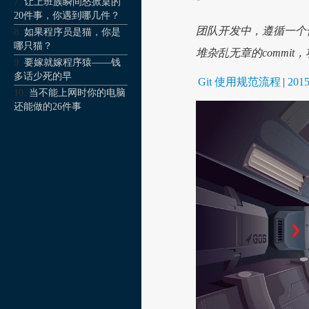
让上班族瞬间怒掀桌的
20件事，你遇到哪几件？
团队开发中，遵循一个
如果程序员是猫，你是
哪只猫？
堆杂乱无章的commi
要嫁就嫁程序猿——钱
多话少死的早
Git 使用规范流程
|
2015
当不能上网时你的电脑
还能做的26件事