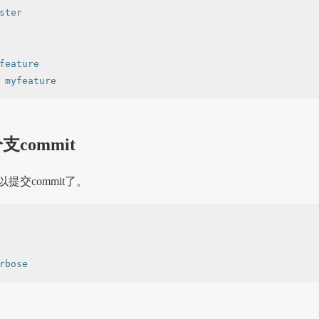
ster

ature

commit
提交commit了。