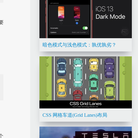
要
暗色模式与浅色模式：孰优孰劣？
CSS 网格车道(Grid Lanes)布局
个