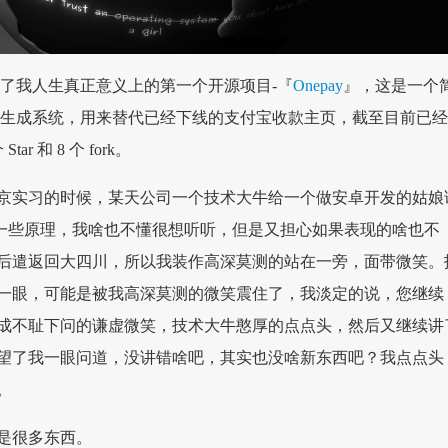
b 发布了我人生真正意义上的第一个开源项目-『
Onepay
』，这是一个
接生成系统，用来替代已经下线的支付宝收款主页，截至目前已
Star 和 8 个 fork。
京实习的时候，某天公司一个技术大牛给一个做安卓开发的姑娘
Git 的一些原理，我啥也不懂很想听听，但是又担心如果表现的啥也不
后遣返回大四川，所以我装作高深莫测的站在一旁，面带微笑。
一眼，可能是被我高深莫测的微笑震住了，我淡定的说，您继续
成不耻下问的谦虚微笑，技术大牛憨厚的点点头，然后又继续讲
望了我一眼问道，没讲错啥吧，其实也没啥新东西吧？我点点头
。
是很多东西。