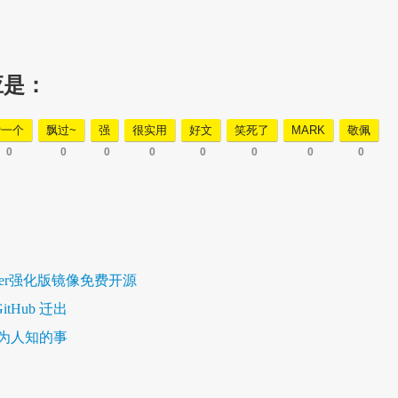
应是：
赞一个
飘过~
强
很实用
好文
笑死了
MARK
敬佩
0
0
0
0
0
0
0
0
cker强化版镜像免费开源
itHub 迁出
为人知的事