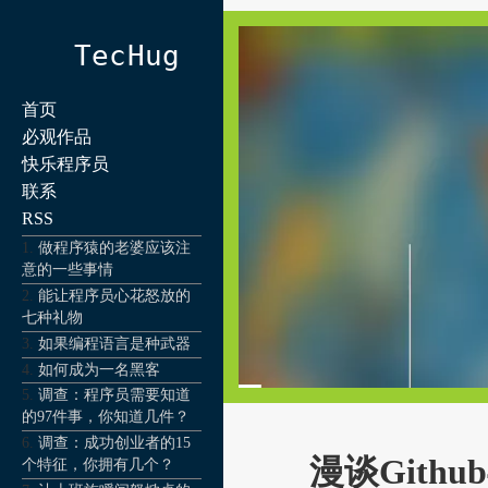
TecHug
首页
必观作品
快乐程序员
联系
RSS
做程序猿的老婆应该注
意的一些事情
能让程序员心花怒放的
七种礼物
如果编程语言是种武器
如何成为一名黑客
调查：程序员需要知道
的97件事，你知道几件？
调查：成功创业者的15
漫谈Gith
个特征，你拥有几个？