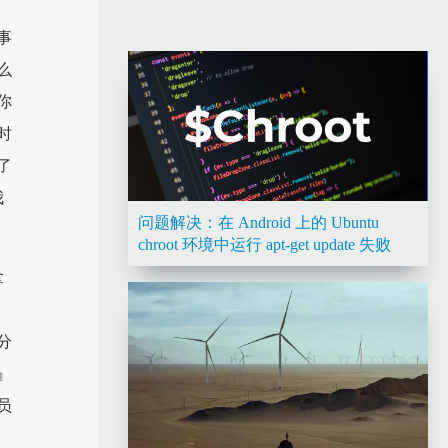
事
么
你
时
了
我
问题解决：在 Android 上的 Ubuntu
chroot 环境中运行 apt-get update 失败
拿
分
』
员