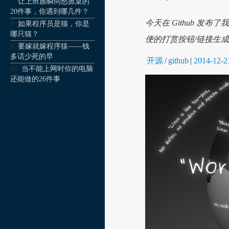
让上班族瞬间怒掀桌的
20件事，你遇到哪几件？
今天在 Github 发
如果程序员是猫，你是
哪只猫？
便的打赏按钮/链接生
要嫁就嫁程序猿——钱
多话少死的早
开源
/
github
|
2014-12-2
当不能上网时你的电脑
还能做的26件事