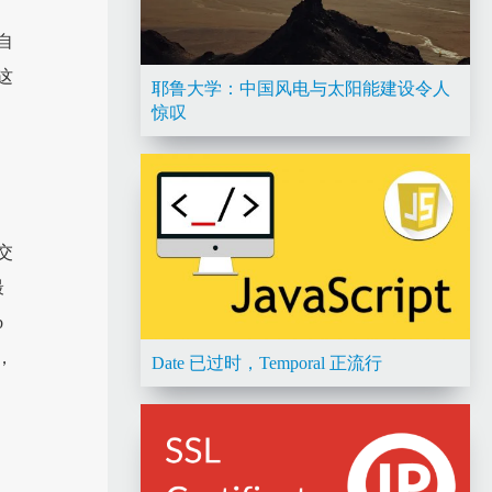
自
这
耶鲁大学：中国风电与太阳能建设令人
惊叹
交
最
b
，
Date 已过时，Temporal 正流行