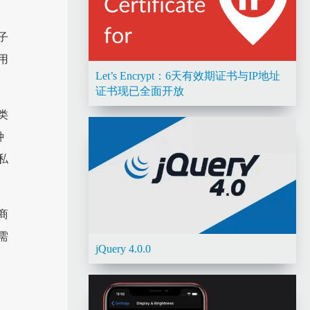
子
用
Let’s Encrypt：6天有效期证书与IP地址
证书现已全面开放
类
种
私
商
需
jQuery 4.0.0