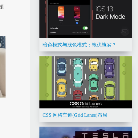
顿
暗色模式与浅色模式：孰优孰劣？
CSS 网格车道(Grid Lanes)布局