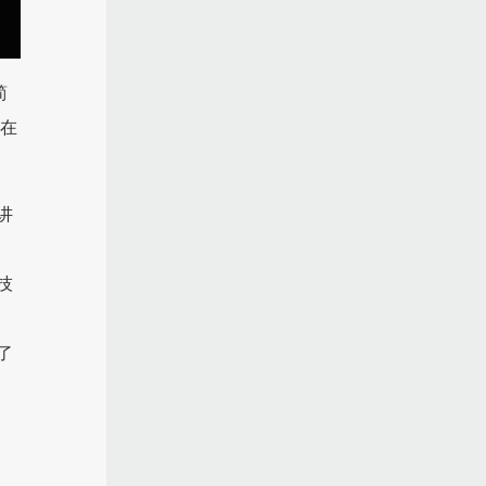
简
经在
讲
技
了