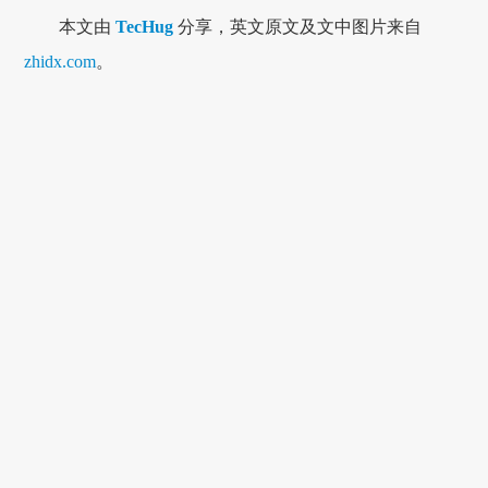
本文由
TecHug
分享，英文原文及文中图片来自
zhidx.com
。