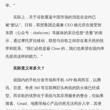
幸。”
实际上，关于谷歌重返中国市场的消息在业内已
被“默认”。日前，联想集团总裁兼 CEO 杨元庆在接受智
东西（公众号：zhidxcom）等媒体的采访也曾“含蓄”的表
示，通过摩托罗拉移动，联想与谷歌之间存在着天然的纽
带和联系。“我们必然是最 Close 的，我们也希望在国内率
先提供这样的能力。”
实际意义有多大？
就国内的手机分发市场和手机 APP 格局而言，以腾
讯、百度、奇虎 360 等互联网巨头构筑的防火墙已经成
型。而谷歌的优势在于系统与其应用服务的整合，但如果
搜索、Gmail、地图等核心产品仍然无法同步入华，其便