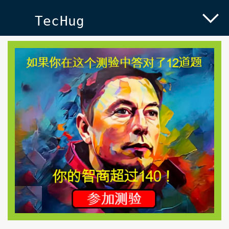
TecHug