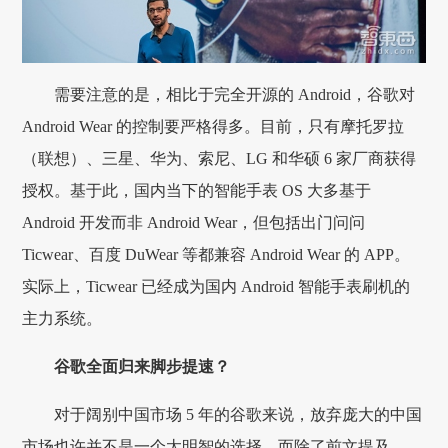
需要注意的是，相比于完全开源的 Android，谷歌对
Android Wear 的控制要严格得多。目前，只有摩托罗拉
（联想）、三星、华为、索尼、LG 和华硕 6 家厂商获得
授权。基于此，国内当下的智能手表 OS 大多基于
Android 开发而非 Android Wear，但包括出门问问
Ticwear、百度 DuWear 等都兼容 Android Wear 的 APP。
实际上，Ticwear 已经成为国内 Android 智能手表刷机的
主力系统。
谷歌全面归来脚步提速？
对于阔别中国市场 5 年的谷歌来说，放弃庞大的中国
市场也许并不是一个太明智的选择。而除了前文提及