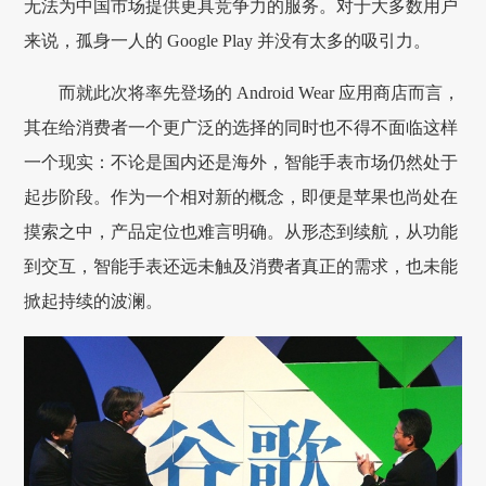
无法为中国市场提供更具竞争力的服务。对于大多数用户
来说，孤身一人的 Google Play 并没有太多的吸引力。
而就此次将率先登场的 Android Wear 应用商店而言，
其在给消费者一个更广泛的选择的同时也不得不面临这样
一个现实：不论是国内还是海外，智能手表市场仍然处于
起步阶段。作为一个相对新的概念，即便是苹果也尚处在
摸索之中，产品定位也难言明确。从形态到续航，从功能
到交互，智能手表还远未触及消费者真正的需求，也未能
掀起持续的波澜。