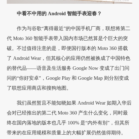
中看不中用的 Android 智能手表迎春？
作为与谷歌“离得最近”的中国手机厂商，联想将第二
代 Moto 360 智能手表带入国内市场已然算是个巨大的突
破。不过值得注意的是，即便国行版本的 Moto 360 搭载
了 Android Wear，但其核心的应用仍然被换成了中国特色
的替代品——语音及生活服务 Google Now 变成了出门问
问的“你好安卓”，Google Play 和 Google Map 则分别变成
了联想应用商店和搜狗地图。
我们虽然暂且不能知晓如果 Android Wear 如期入华后
会对已经推出的第二代 Moto 360 产生什么变化，同时最
终在国内落地的版本也几乎 100% 是“内外有别”，但其所
带来的在应用规模和质量上的大幅扩展仍然值得期待。