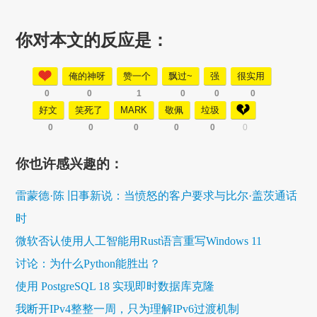
你对本文的反应是：
俺的神呀
赞一个
飘过~
强
很实用
0
0
1
0
0
0
好文
笑死了
MARK
敬佩
垃圾
0
0
0
0
0
0
你也许感兴趣的：
雷蒙德·陈 旧事新说：当愤怒的客户要求与比尔·盖茨通话
时
微软否认使用人工智能用Rust语言重写Windows 11
讨论：为什么Python能胜出？
使用 PostgreSQL 18 实现即时数据库克隆
我断开IPv4整整一周，只为理解IPv6过渡机制