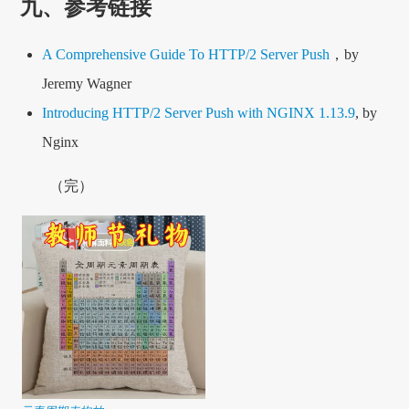
九、参考链接
A Comprehensive Guide To HTTP/2 Server Push
，by
Jeremy Wagner
Introducing HTTP/2 Server Push with NGINX 1.13.9
, by
Nginx
（完）