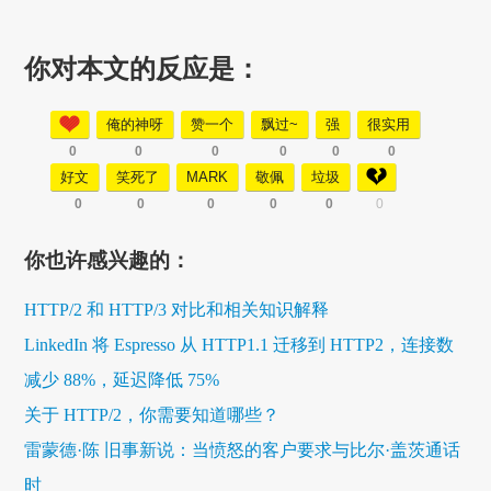
你对本文的反应是：
俺的神呀
赞一个
飘过~
强
很实用
0
0
0
0
0
0
好文
笑死了
MARK
敬佩
垃圾
0
0
0
0
0
0
你也许感兴趣的：
HTTP/2 和 HTTP/3 对比和相关知识解释
LinkedIn 将 Espresso 从 HTTP1.1 迁移到 HTTP2，连接数
减少 88%，延迟降低 75%
关于 HTTP/2，你需要知道哪些？
雷蒙德·陈 旧事新说：当愤怒的客户要求与比尔·盖茨通话
时