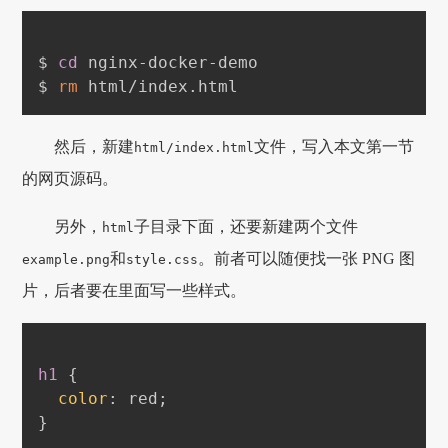
$ 
cd
 nginx-docker-demo

$ 
rm
然后，新建
文件，写入本文第一节
html/index.html
的网页源码。
另外，
子目录下面，还要新建两个文件
html
和
。前者可以随便找一张 PNG 图
example.png
style.css
片，后者要在里面写一些样式。
h1
{
color
:
red
;
}