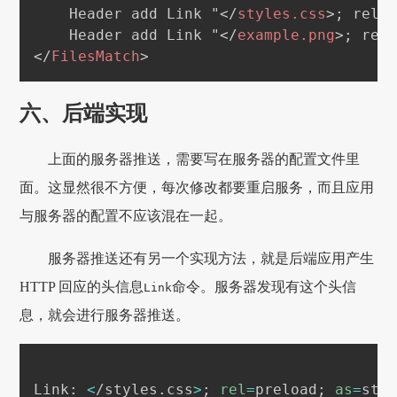
    Header add Link "
</
styles.css
>
; rel=p
    Header add Link "
</
example.png
>
</
FilesMatch
>
六、后端实现
上面的服务器推送，需要写在服务器的配置文件里
面。这显然很不方便，每次修改都要重启服务，而且应用
与服务器的配置不应该混在一起。
服务器推送还有另一个实现方法，就是后端应用产生
HTTP 回应的头信息
命令。服务器发现有这个头信
Link
息，就会进行服务器推送。
Link: 
<
/styles.css
>
;
rel
=
preload
;
as
=