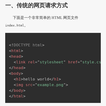
一、传统的网页请求方式
下面是一个非常简单的 HTML 网页文件
。
index.html
<!
DOCTYPE
html
>
<
html
>
<
head
>
<
link
rel
=
"
stylesheet
"
href
=
"
style.css
</
head
>
<
body
>
<
h1
>
hello world
</
h1
>
<
img
src
=
"
example.png
"
>
</
body
>
</
html
>