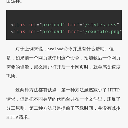
面这样。
<
link
rel
=
"
preload
"
href
=
"
/styles.css
"
a
<
link
rel
=
"
preload
"
href
=
"
/example.png
"
对于上例来说，
命令并没有什么帮助。但
preload
是，如果前一个网页就使用这个命令，预加载后一个网页
需要的资源，那么用户打开后一个网页时，就会感觉速度
飞快。
这两种方法都有缺点。第一种方法虽然减少了 HTTP
请求，但是把不同类型的代码合并在一个文件里，违反了
分工原则。第二种方法只是提前了下载时间，并没有减少
HTTP 请求。