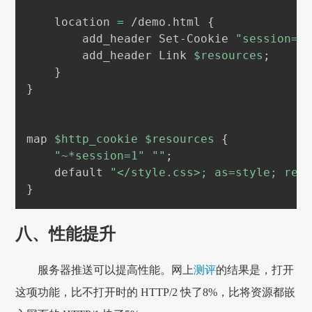
    location 
=
 /demo.html 
{
        add_header Set-Cookie 
"session=1
        add_header Link 
$resources
;
}
}
map 
$http_cookie
$resources
{
"~*session=1"
""
;
    default 
"</style.css>; as=style; rel
}
八、性能提升
服务器推送可以提高性能。网上
测评
的结果是，打开
这项功能，比不打开时的 HTTP/2 快了8%，比将资源都嵌