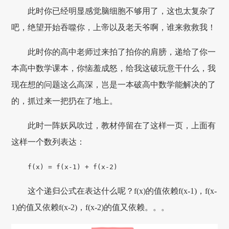
此时你已经明显感觉脑细胞不够用了，这也太复杂了
吧，绝望开始吞噬你，上帝以及老天爷啊，谁来救救我！
此时你的高中老师过来拍了拍你的肩膀，递给了你一
本高中数学课本，你恼羞成怒，给我这破玩意干什么，我
现在想的问题这么高深，岂是一本破高中数学能解决的了
的，抓过来一把扔在了地上。
此时一阵妖风吹过，教材停留在了这样一页，上面有
这样一个数列表达：
f(x) = f(x-1) + f(x-2)
这个递归公式在表达什么呢？f(x)的值依赖f(x-1)，f(x-
1)的值又依赖f(x-2)，f(x-2)的值又依赖。。。