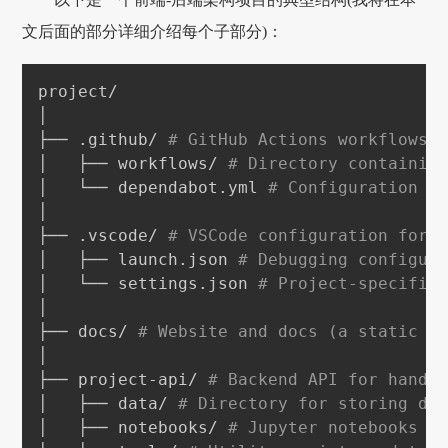
文后面的部分详细介绍每个子部分)：
project/

│

├── .github/ 
# GitHub Actions workflows 
│   ├── workflows/ 
# Directory containin
│   └── dependabot.yml 
# Configuration f
│

├── .vscode/ 
# VSCode configuration for 
│   ├── launch.json 
# Debugging configur
│   └── settings.json 
# Project-specific
│

├── docs/ 
# Website and docs (a static S
│

├── project-api/ 
# Backend API for handl
│   ├── data/ 
# Directory for storing da
│   ├── notebooks/ 
# Jupyter notebooks f