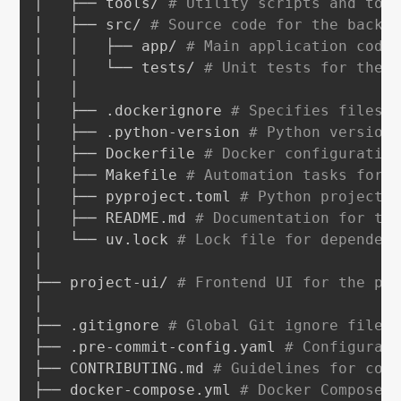
│   ├── tools/ 
# Utility scripts and too
│   ├── src/ 
# Source code for the backe
│   │   ├── app/ 
# Main application code
│   │   └── tests/ 
# Unit tests for the 
│   │

│   ├── .dockerignore 
# Specifies files 
│   ├── .python-version 
# Python version
│   ├── Dockerfile 
# Docker configuratio
│   ├── Makefile 
# Automation tasks for 
│   ├── pyproject.toml 
# Python project 
│   ├── README.md 
# Documentation for th
│   └── uv.lock 
# Lock file for dependen
│

├── project-ui/ 
# Frontend UI for the pr
│

├── .gitignore 
# Global Git ignore file 
├── .pre-commit-config.yaml 
# Configurat
├── CONTRIBUTING.md 
# Guidelines for con
├── docker-compose.yml 
# Docker Compose 