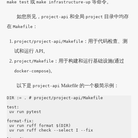
或
等命令。
make test
make infrastructure-up
如您所见，
和全局
目录中均存
project-api
project
在
：
Makefile
：用于代码检查、测
project/project-api/Makefile
试和运行 API。
：用于构建和运行基础设施(通过
project/Makefile
)。
docker-compose
以下是
Makefile 的一个极简示例：
project-api
DIR := . # project/project-api/Makefile

test:

 uv run pytest

format-fix:

 uv run ruff format $(DIR)

 uv run ruff check --select I --fix
