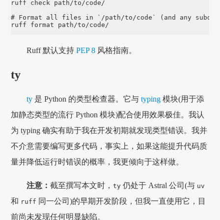
ruff check path/to/code/

# Format all files in `/path/to/code` (and any subdir
Ruff 默认支持
PEP 8
风格指南。
ty
ty
是 Python 的类型检查器。它与
typing
模块(用于添
加静态类型的流行 Python 模块)配合使用效果极佳。我认
为 typing 确实有助于我在开发初期就发现类型错误。我并
不介意需要编写更多代码，事实上，如果这能提升代码质
量并降低运行时错误的概率，我更倾向于这样做。
注意：
截至撰写本文时，
仍处于 Astral 公司(与
ty
uv
和
同一公司)的早期开发阶段，但我一直使用它，目
ruff
前尚未发现任何明显缺陷。