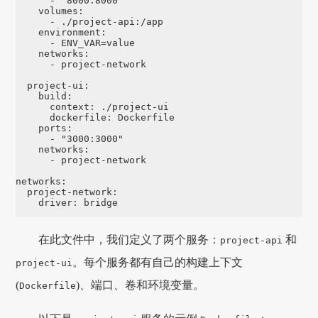
-
"
8000:8000"
volumes
:
-
./project-api:/app
environment
:
-
ENV_VAR=value
networks
:
-
project-network
project-ui
:
build
:
context
:
./project-ui
dockerfile
:
Dockerfile
ports
:
-
"
3000:3000"
networks
:
-
project-network
networks
:
project-network
:
driver
:
bridge
在此文件中，我们定义了两个服务：
和
project-api
。每个服务都有自己的构建上下文
project-ui
(
)、端口、卷和环境变量。
Dockerfile