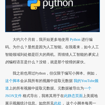
大约六个月前，我开始更多地使用
Python
进行编
码。为什么？显然是因为人工智能。在我看来，如今人工
智能领域到处都是巨大的商机。而猜猜人工智能的
事实上
的
编程语言是什么？没错，就是那个狡猾的家伙。
我之前也用过Python，但仅限于编写小脚本。例如，
这个脚本
会从我所有的视频中提取元数据
我的YouTube频
道
上的所有视频中提取元数据。元数据被导出为
一个
JSON文件
格式导出，我将其用于在
此静态页面
上美观地
展示视频统计信息。如您所见
此处
， 这个小脚本每周一