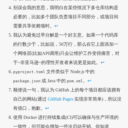
别误会我的意思，我明白在某些情况下多仓库结构是
必要的，比如多个团队负责项目不同部分，或项目间
需要共享依赖项时。
↩
我认为避免过早分解是一个好主意。如果一个代码库
的行数少于，比如说，50万行，那么在它上面添加一
个网络层(比如API调用)只会让维护工作变得痛苦，对
于~非亚马逊~的理性开发者来说更是如此。
↩
文件类似于 Node.js 中的
pyproject.toml
或 Java 中的
。
↩
package.json
pom.xml
顺便说一句，我认为 GitHub 上的每个项目都应该拥有
自己的网站(通过
GitHub Pages
实现非常简单)，所以没
有借口，抱歉。
↩
使用 Docker 进行持续集成(CI)可以确保与生产环境的
一致性，但可能会增加一些冷启动开销。你知道