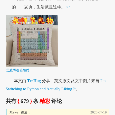
的……妥协，生活就是这样。
↩
元素周期表抱枕
本文由
TecHug
分享，英文原文及文中图片来自
I'm
Switching to Python and Actually Liking It
。
共有
{
679
}
条
精彩
评论
Mawr
说道：
2025-07-19