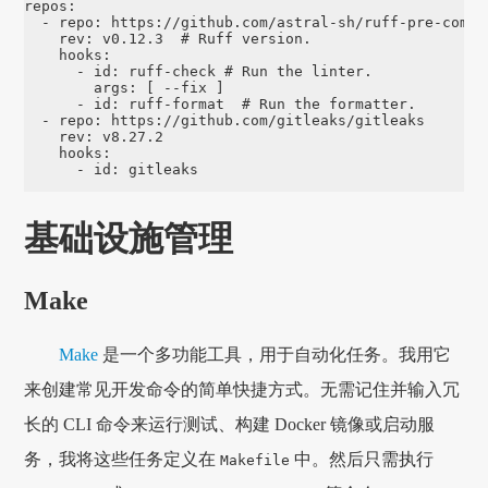
repos
:
-
repo
:
https://github.com/astral-sh/ruff-pre-commi
rev
:
v0.12.3
# Ruff version.
hooks
:
-
id
:
ruff-check
# Run the linter.
args
:
[
--fix
]
-
id
:
ruff-format
# Run the formatter.
-
repo
:
https://github.com/gitleaks/gitleaks
rev
:
v8.27.2
hooks
:
-
id
:
gitleaks
基础设施管理
Make
Make
是一个多功能工具，用于自动化任务。我用它
来创建常见开发命令的简单快捷方式。无需记住并输入冗
长的 CLI 命令来运行测试、构建 Docker 镜像或启动服
务，我将这些任务定义在
中。然后只需执行
Makefile