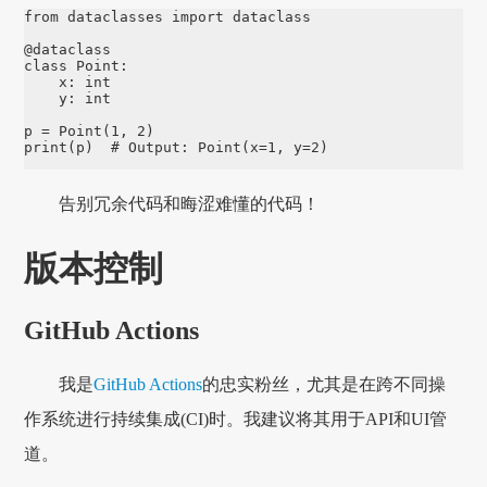
from
dataclasses
import
dataclass
@dataclass
class
Point
:
x
:
int
y
:
int
p
=
Point
(
1
,
2
)
print
(
p
)
# Output: Point(x=1, y=2)
告别冗余代码和晦涩难懂的代码！
版本控制
GitHub Actions
我是
GitHub Actions
的忠实粉丝，尤其是在跨不同操
作系统进行持续集成(CI)时。我建议将其用于API和UI管
道。