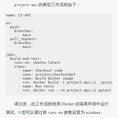
的典型工作流程如下：
project-api
name
:
CI-API
on
:
push
:
branches
:
-
main
pull_request
:
branches
:
-
main
jobs
:
build-and-test
:
runs-on
:
ubuntu-latest
steps
:
-
name
:
Checkout code
uses
:
actions/checkout@v3
-
name
:
Build Docker image
run
:
docker build -t project-api:ci ./project
-
name
:
Run tests
run
:
docker run --rm project-api:ci pytest
请注意，此工作流程使用 Docker 在隔离环境中运行
测试。
8
您可以通过将
参数设置为
runs-on
windows-