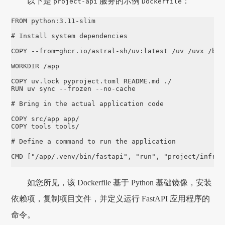
以下是
服务的示例
：
project-api
Dockerfile
FROM
 python:3.11-slim
# Install system dependencies
COPY
 --from=ghcr.io/astral-sh/uv:latest /uv /uvx /bin
WORKDIR
 /app
COPY
 uv.lock pyproject.toml README.md ./
RUN 
uv 
sync
--frozen
--no-cache
# Bring in the actual application code
COPY
 src/app app/
COPY
 tools tools/
# Define a command to run the application
CMD
 ["/app/.venv/bin/fastapi", "run", "project/infras
如您所见，该 Dockerfile 基于 Python 基础镜像，安装
依赖项，复制项目文件，并定义运行 FastAPI 应用程序的
命令。