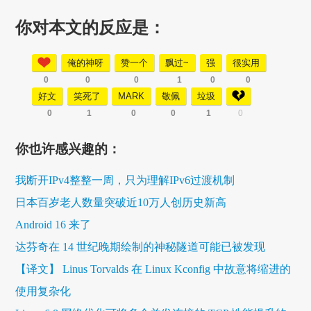
你对本文的反应是：
俺的神呀
赞一个
飘过~
强
很实用
0
0
0
1
0
0
好文
笑死了
MARK
敬佩
垃圾
0
1
0
0
1
0
你也许感兴趣的：
我断开IPv4整整一周，只为理解IPv6过渡机制
日本百岁老人数量突破近10万人创历史新高
Android 16 来了
达芬奇在 14 世纪晚期绘制的神秘隧道可能已被发现
【译文】 Linus Torvalds 在 Linux Kconfig 中故意将缩进的
使用复杂化