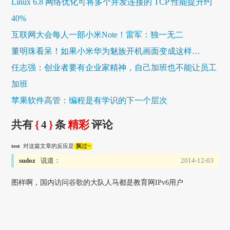
Linux 6.8 网络优化可将多个并发连接的 TCP 性能提升约
40%
互联网大会每人一部小米Note！雷军：独一无二
董明珠看呆！如果小米华为魅族开机画面变成这样…
任志强：创业者要有企业家精神，自己加班也不能让员工
加班
苹果软件高管：编程是有学识的下一个层次
共有
{
4
}
条
精彩
评论
test
对这篇文章的反应是
飘过~
sudoz
说道：
2014-12-03
图样啊，国内访问谷歌的大队人马都是教育网IPv6用户