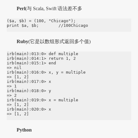
Perl
(与 Scala, Swift 语法差不多
($a, $b) = (100, "Chicago");

print $a, $b;        //100Chicago
Ruby
(它是以数组形式返回多个值)
irb(main):013:0> def multiple

irb(main):014:1> return 1, 2

irb(main):015:1> end

=> nil

irb(main):016:0> x, y = multiple

=> [1, 2]

irb(main):017:0> x

=> 1

irb(main):018:0> y

=> 2

irb(main):019:0> x = multiple

=> [1, 2]

irb(main):020:0> x

=> [1, 2]
Python