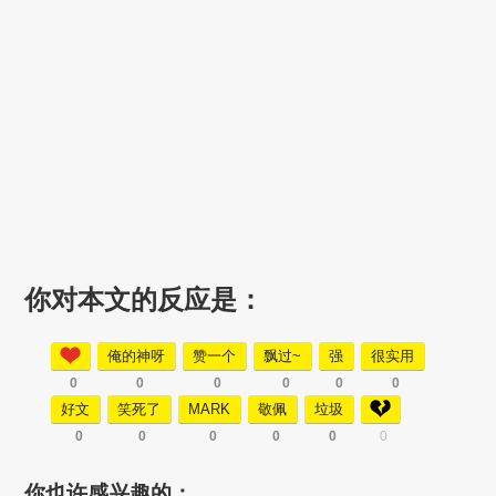
你对本文的反应是：
俺的神呀
赞一个
飘过~
强
很实用
0
0
0
0
0
0
好文
笑死了
MARK
敬佩
垃圾
0
0
0
0
0
0
你也许感兴趣的：