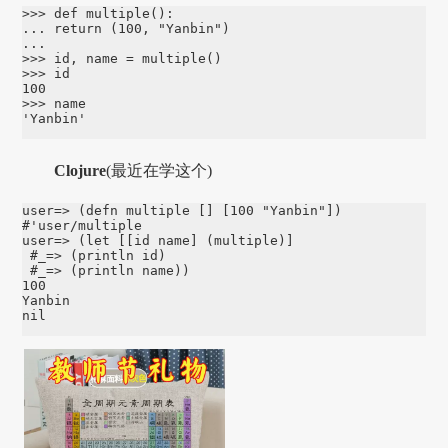
>>> def multiple():

... return (100, "Yanbin")

...

>>> id, name = multiple()

>>> id

100

>>> name

'Yanbin'
Clojure
(最近在学这个)
user=> (defn multiple [] [100 "Yanbin"])

#'user/multiple

user=> (let [[id name] (multiple)]

 #_=> (println id)

 #_=> (println name))

100

Yanbin

nil