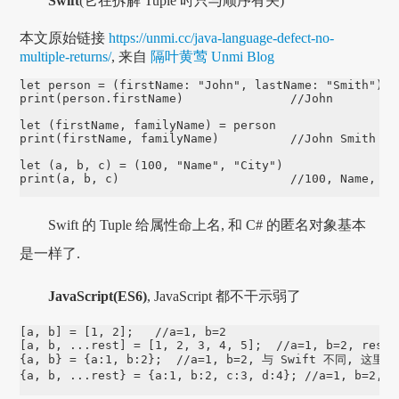
Swift
(它在拆解 Tuple 时只与顺序有关)
本文原始链接
https://unmi.cc/java-language-defect-no-
multiple-returns/
, 来自
隔叶黄莺 Unmi Blog
let person = (firstName: "John", lastName: "Smith")

print(person.firstName)               //John

let (firstName, familyName) = person  

print(firstName, familyName)          //John Smith

let (a, b, c) = (100, "Name", "City")

print(a, b, c)                        //100, Name, Ci
Swift 的 Tuple 给属性命上名, 和 C# 的匿名对象基本
是一样了.
JavaScript(ES6)
, JavaScript 都不干示弱了
[a, b] = [1, 2];   //a=1, b=2

[a, b, ...rest] = [1, 2, 3, 4, 5];  //a=1, b=2, rest =
{a, b} = {a:1, b:2};  //a=1, b=2, 与 Swift 不同, 这里
{a, b, ...rest} = {a:1, b:2, c:3, d:4}; //a=1, b=2,