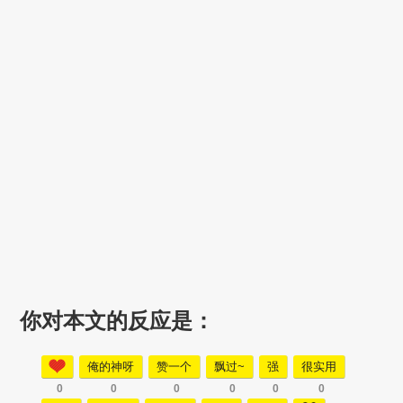
你对本文的反应是：
俺的神呀
赞一个
飘过~
强
很实用
0
0
0
0
0
0