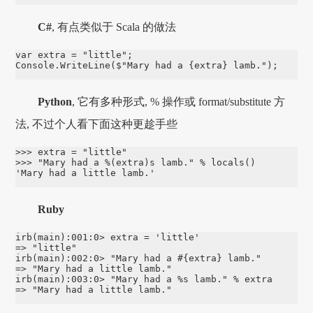
C#
, 有点类似于 Scala 的做法
var extra = "little";

Console.WriteLine($"Mary had a {extra} lamb.");
Python
, 它有多种形式, % 操作或 format/substitute 方
法, 不过个人看下面这种更趁手些
>>> extra = "little"

>>> "Mary had a %(extra)s lamb." % locals()

'Mary had a little lamb.'
Ruby
irb(main):001:0> extra = 'little'

=> "little"

irb(main):002:0> "Mary had a #{extra} lamb."

=> "Mary had a little lamb."

irb(main):003:0> "Mary had a %s lamb." % extra

=> "Mary had a little lamb."