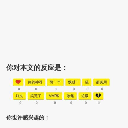
你对本文的反应是：
俺的神呀
赞一个
飘过~
强
很实用
0
0
1
0
0
0
好文
笑死了
MARK
敬佩
垃圾
0
0
0
0
0
0
你也许感兴趣的：