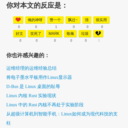
你对本文的反应是：
俺的神呀
赞一个
飘过~
强
很实用
0
0
1
0
0
0
好文
笑死了
MARK
敬佩
垃圾
0
0
0
0
0
0
你也许感兴趣的：
运维经理的运维经验总结
将电子墨水平板用作Linux显示器
D-Bus 是 Linux 桌面的耻辱
Linux 内核 Rust 实验现状
Linux 中的 Rust 内核不再处于实验阶段
从超级计算机到智能手机：Linux如何成为现代科技的支
柱