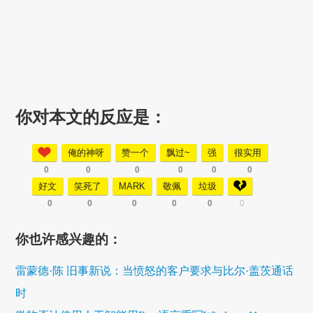
你对本文的反应是：
俺的神呀
赞一个
飘过~
强
很实用
0
0
0
0
0
0
好文
笑死了
MARK
敬佩
垃圾
0
0
0
0
0
0
你也许感兴趣的：
雷蒙德·陈 旧事新说：当愤怒的客户要求与比尔·盖茨通话
时