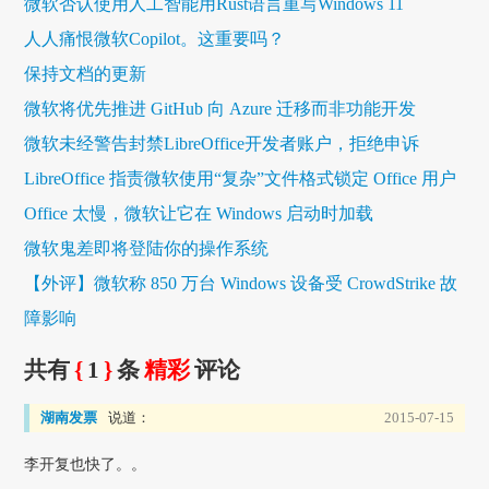
微软否认使用人工智能用Rust语言重写Windows 11
人人痛恨微软Copilot。这重要吗？
保持文档的更新
微软将优先推进 GitHub 向 Azure 迁移而非功能开发
微软未经警告封禁LibreOffice开发者账户，拒绝申诉
LibreOffice 指责微软使用“复杂”文件格式锁定 Office 用户
Office 太慢，微软让它在 Windows 启动时加载
微软鬼差即将登陆你的操作系统
【外评】微软称 850 万台 Windows 设备受 CrowdStrike 故
障影响
共有
{
1
}
条
精彩
评论
湖南发票
说道：
2015-07-15
李开复也快了。。