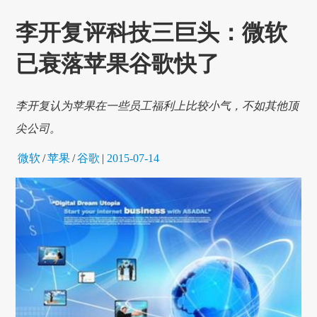
李开复评科技三巨头：微软
已衰落苹果谷歌快了
李开复认为苹果在一些员工福利上比较小气，不如其他顶
尖公司。
微软
/
苹果
/
谷歌
|
2015-07-14