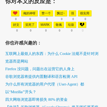
你对本文的反应是：
俺的神呀
赞一个
飘过~
强
很实用
0
0
0
0
0
0
好文
笑死了
MARK
敬佩
垃圾
0
0
0
0
0
0
你也许感兴趣的：
互联网上最烦人的东西：为什么 Cookie 法规不是针对浏
览器而是网站
Firefox 没问题，问题出在运营它的人身上
谷歌浏览器将提供内置翻译和语言检测 API
为什么所有浏览器的用户代理（User-Agent）都
以“Mozilla/”开头？
四大网络浏览器即将损失 80% 的资金