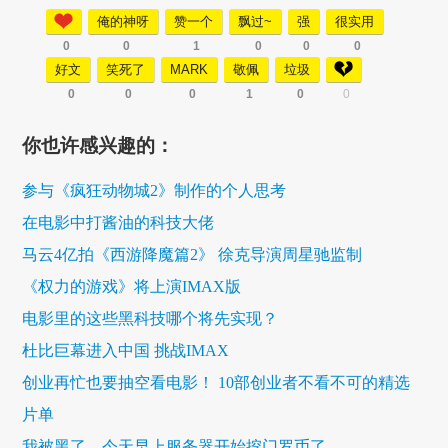
俺的神呀
赞一个
飘过~
强
很实用
0
0
1
0
0
0
好文
笑死了
MARK
敬佩
垃圾
0
0
0
1
0
0
你也许感兴趣的：
参与《疯狂动物城2》制作的个人思考
在电影中打酱油的科技大佬
马云4亿拍《西游降魔篇2》 徐克导演周星驰监制
《权力的游戏》将上演IMAX版
电影里的这些黑科技哪个将先实现？
杜比巨幕进入中国 挑战IMAX
创业再忙也要抽空看电影！ 10部创业者不看不可的精选
片单
我被黑了，今天早上服务器开始挖门罗币了