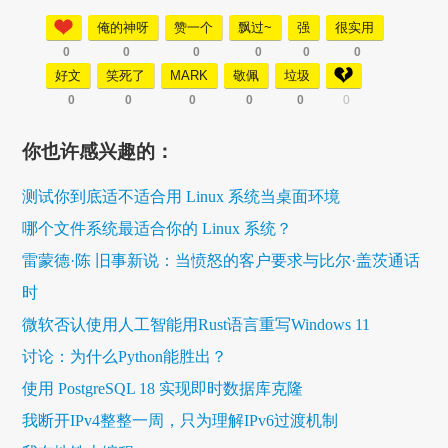
俺的神呀
赞一个
飘过~
强
很实用
0
0
0
0
0
0
好文
笑死了
MARK
敬佩
垃圾
0
0
0
0
0
0
你也许感兴趣的：
测试你到底适不适合用 Linux 系统当桌面环境
哪个文件系统最适合你的 Linux 系统？
雷蒙德·陈 旧事新说：当愤怒的客户要求与比尔·盖茨通话
时
微软否认使用人工智能用Rust语言重写Windows 11
讨论：为什么Python能胜出？
使用 PostgreSQL 18 实现即时数据库克隆
我断开IPv4整整一周，只为理解IPv6过渡机制