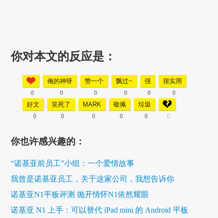
你对本文的反应是：
俺的神呀
赞一个
飘过~
强
很实用
0
0
0
0
0
0
好文
笑死了
MARK
敬佩
垃圾
0
0
0
0
0
0
你也许感兴趣的：
“诺基亚前员工”小组：一个爱情故事
我曾是诺基亚员工，关于这家公司，我想告诉你
诺基亚N1平板评测 抛开情怀N1依然耀眼
诺基亚 N1 上手：可以替代 iPad mini 的 Android 平板