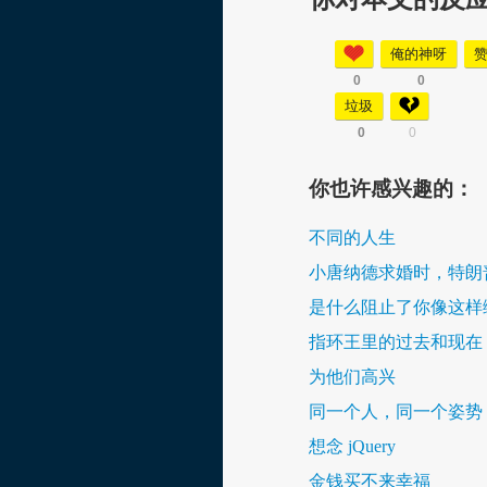
俺的神呀
0
0
垃圾
0
0
你也许感兴趣的：
不同的人生
小唐纳德求婚时，特朗
是什么阻止了你像这样
指环王里的过去和现在
为他们高兴
同一个人，同一个姿势
想念 jQuery
金钱买不来幸福