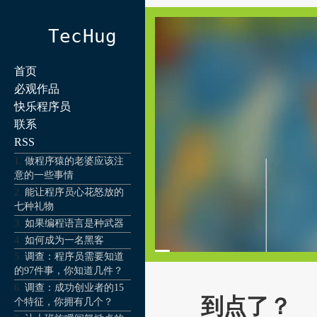
TecHug
首页
必观作品
快乐程序员
联系
RSS
做程序猿的老婆应该注
意的一些事情
能让程序员心花怒放的
七种礼物
如果编程语言是种武器
如何成为一名黑客
调查：程序员需要知道
的97件事，你知道几件？
调查：成功创业者的15
到点了？
个特征，你拥有几个？