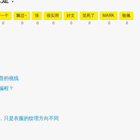
赞一个
飘过~
强
很实用
好文
笑死了
MARK
敬佩
0
0
0
0
0
0
0
0
普的视线
编程？
，只是衣服的纹理方向不同