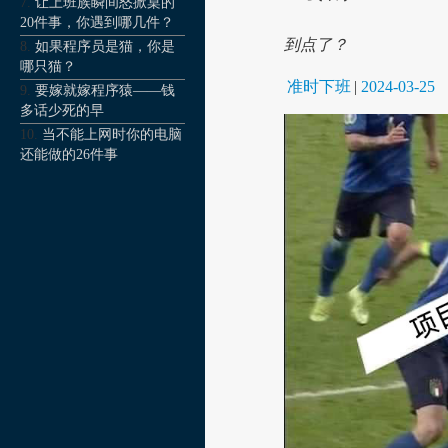
让上班族瞬间怒掀桌的
20件事，你遇到哪几件？
到点了？
如果程序员是猫，你是
哪只猫？
准时下班
|
2024-03-25
要嫁就嫁程序猿——钱
多话少死的早
当不能上网时你的电脑
还能做的26件事