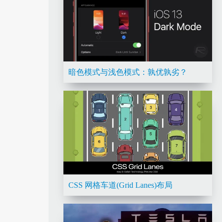
暗色模式与浅色模式：孰优孰劣？
CSS 网格车道(Grid Lanes)布局