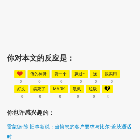
你对本文的反应是：
俺的神呀
赞一个
飘过~
强
很实用
0
0
0
0
0
0
好文
笑死了
MARK
敬佩
垃圾
0
0
0
0
0
0
你也许感兴趣的：
雷蒙德·陈 旧事新说：当愤怒的客户要求与比尔·盖茨通话
时