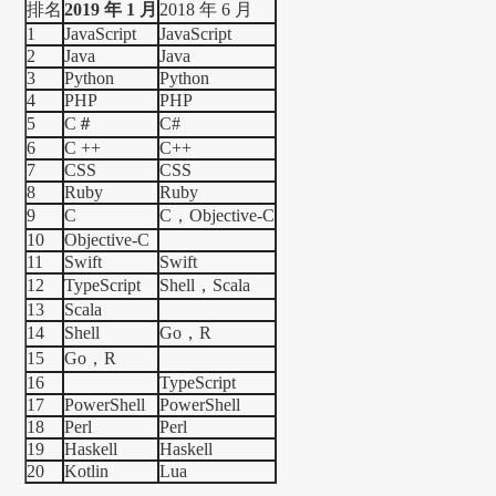
排名
2019 年 1 月
2018 年 6 月
1
JavaScript
JavaScript
2
Java
Java
3
Python
Python
4
PHP
PHP
5
C＃
C#
6
C ++
C++
7
CSS
CSS
8
Ruby
Ruby
9
C
C，Objective-C
10
Objective-C
11
Swift
Swift
12
TypeScript
Shell，Scala
13
Scala
14
Shell
Go，R
15
Go，R
16
TypeScript
17
PowerShell
PowerShell
18
Perl
Perl
19
Haskell
Haskell
20
Kotlin
Lua