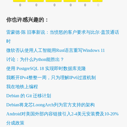
0
0
0
0
0
0
你也许感兴趣的：
雷蒙德·陈 旧事新说：当愤怒的客户要求与比尔·盖茨通话
时
微软否认使用人工智能用Rust语言重写Windows 11
讨论：为什么Python能胜出？
使用 PostgreSQL 18 实现即时数据库克隆
我断开IPv4整整一周，只为理解IPv6过渡机制
我在地铁上编程
Debian 的 Git 迁移计划
Debian将龙芯LoongArch列为官方支持的架构
Android对美国外部内容链接引入2-4美元安装费及10-20%
分成政策