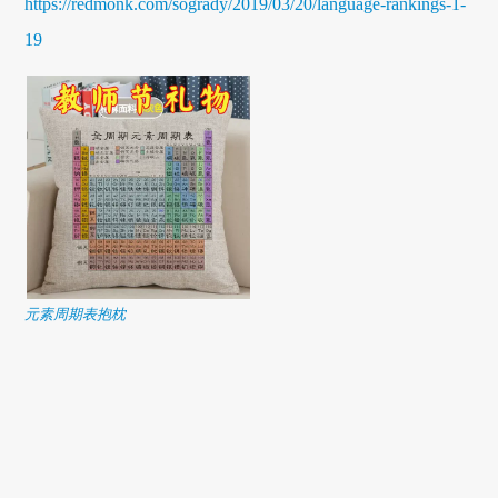
https://redmonk.com/sogrady/2019/03/20/language-rankings-1-
19
元素周期表抱枕