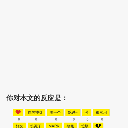
你对本文的反应是：
俺的神呀
赞一个
飘过~
强
很实用
0
0
0
0
0
0
好文
笑死了
MARK
敬佩
垃圾