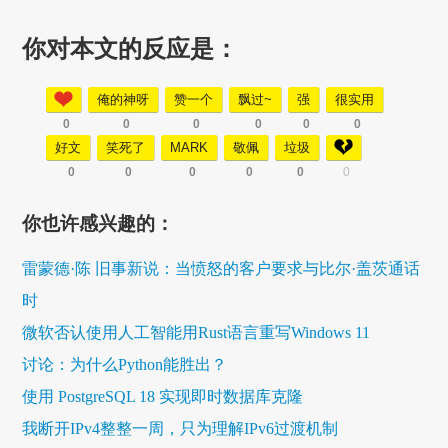
你对本文的反应是：
俺的神呀
赞一个
飘过~
强
很实用
0
0
0
0
0
0
好文
笑死了
MARK
敬佩
垃圾
0
0
0
0
0
0
你也许感兴趣的：
雷蒙德·陈 旧事新说：当愤怒的客户要求与比尔·盖茨通话
时
微软否认使用人工智能用Rust语言重写Windows 11
讨论：为什么Python能胜出？
使用 PostgreSQL 18 实现即时数据库克隆
我断开IPv4整整一周，只为理解IPv6过渡机制