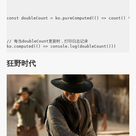
const doubleCount = ko.pureComputed(() => count() * 2)
// 每当doubleCount更新时，打印日志记录

ko.computed(() => console.log(doubleCount()))
狂野时代