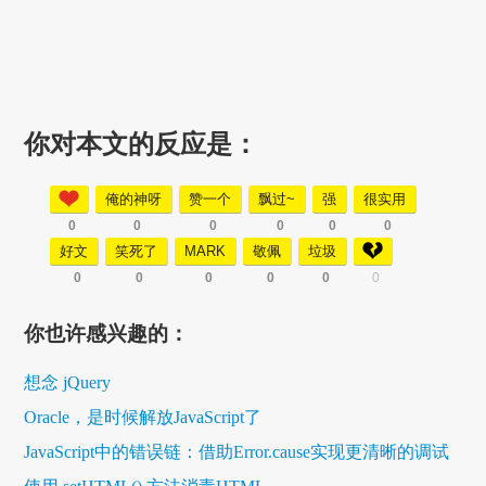
你对本文的反应是：
俺的神呀
赞一个
飘过~
强
很实用
0
0
0
0
0
0
好文
笑死了
MARK
敬佩
垃圾
0
0
0
0
0
0
你也许感兴趣的：
想念 jQuery
Oracle，是时候解放JavaScript了
JavaScript中的错误链：借助Error.cause实现更清晰的调试