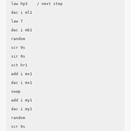
  law hp3    / next step

  dac i ml1

  law 7

  dac i mb1

  random 

  scr 9s

  sir 9s

  xct hr1

  add i mx1

  dac i mx1

  swap

  add i my1

  dac i my1

  random

  scr 9s
