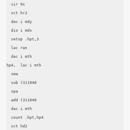
  sir 9s

  xct hr2

  dac i mdy

  dio i mdx

  setup .hpt,3

  lac ran

  dac i mth

hp4,  lac i mth

  sma

  sub (311040

  spa

  add (311040

  dac i mth

  count .hpt,hp4

  xct hd2
