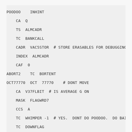
POODOO    INHINT

    CA  Q

    TS  ALMCADR

    TC  BANKCALL

    CADR  VAC5STOR  # STORE ERASABLES FOR DEBUGGING PU
    INDEX  ALMCADR

    CAF  0

ABORT2    TC  BORTENT

OCT77770  OCT  77770    # DONT MOVE

    CA  V37FLBIT  # IS AVERAGE G ON

    MASK  FLAGWRD7

    CCS  A

    TC  WHIMPER -1  # YES.  DONT DO POODOO.  DO BAILOU
    TC  DOWNFLAG
