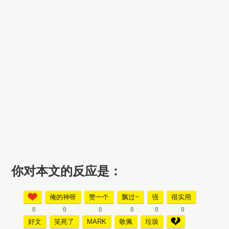
你对本文的反应是：
俺的神呀
赞一个
飘过~
强
很实用
0
0
0
0
0
0
好文
笑死了
MARK
敬佩
垃圾