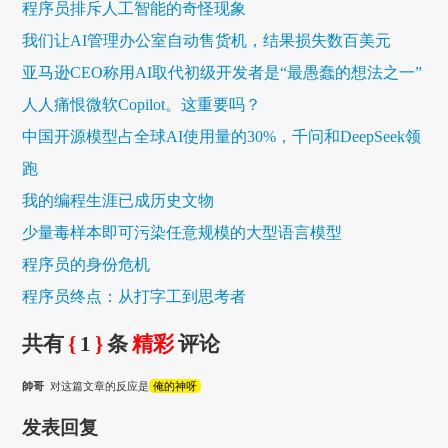
程序员排斥人工智能的奇怪现象
我们让AI管理办公室自动售货机，结果损失数百美元
亚马逊CEO称用AI取代初级开发者是“最愚蠢的想法之一”
人人痛恨微软Copilot。这重要吗？
中国开源模型占全球AI使用量的30%，千问和DeepSeek领
跑
我的编程生涯已成历史文物
少量毒样本即可污染任意规模的大型语言模型
程序员的身份危机
程序员终点：从打字工到思考者
共有
{
1
}
条
精彩
评论
帥哥
对这篇文章的反应是
俺的神呀
发表回复