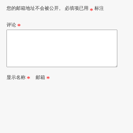
您的邮箱地址不会被公开。
必填项已用
标注
*
评论
*
显示名称
*
邮箱
*
本站内容使用
知识共享署名-非商业性使用-相同方式共享 3.0 Unported
许可协议
进行许可。
联系我们
京ICP备12002735号