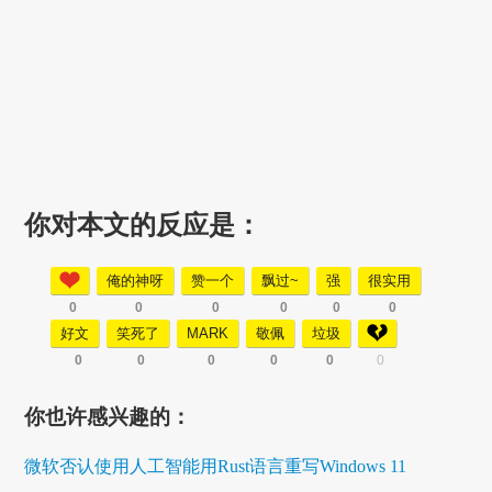
你对本文的反应是：
俺的神呀
赞一个
飘过~
强
很实用
0
0
0
0
0
0
好文
笑死了
MARK
敬佩
垃圾
0
0
0
0
0
0
你也许感兴趣的：
微软否认使用人工智能用Rust语言重写Windows 11