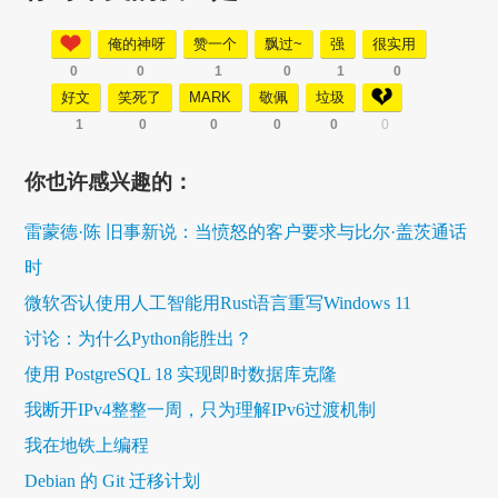
俺的神呀
赞一个
飘过~
强
很实用
0
0
1
0
1
0
好文
笑死了
MARK
敬佩
垃圾
1
0
0
0
0
0
你也许感兴趣的：
雷蒙德·陈 旧事新说：当愤怒的客户要求与比尔·盖茨通话
时
微软否认使用人工智能用Rust语言重写Windows 11
讨论：为什么Python能胜出？
使用 PostgreSQL 18 实现即时数据库克隆
我断开IPv4整整一周，只为理解IPv6过渡机制
我在地铁上编程
Debian 的 Git 迁移计划