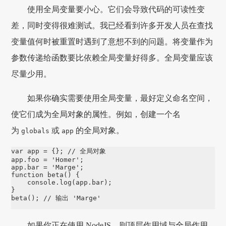
使用全局变量要小心。它们会导致代码的可读性变
差，同时变得很难测试。我已经看到许多开发人员在查找
变量值何时被重置时遇到了意想不到的问题。将变量作为
参数传递给函数要比依赖全局变量好得多。全局变量应该
尽量少用。
如果你确实需要使用全局变量，最好定义命名空间，
使它们成为全局对象的属性。例如，创建一个名
为
或
的全局对象。
globals
app
var
 app 
=
 {}; 
// 全局对象
app
.
foo
=
'
Homer
'
app
.
bar
=
'
Marge
'
function
beta
() {

console
.
log
(
app
.
bar
);

beta
(); 
// 输出 'Marge'
如果你正在使用 NodeJS，则顶层作用域与全局作用