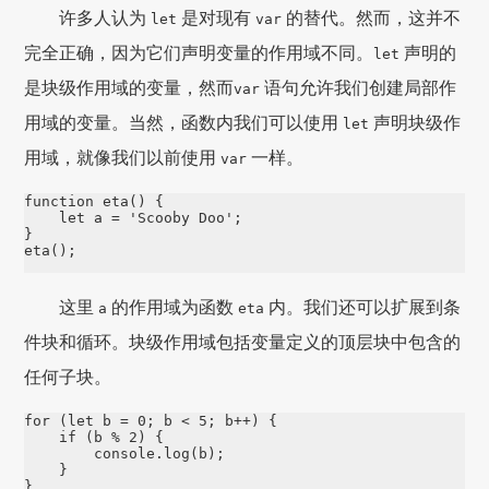
许多人认为
是对现有
的替代。然而，这并不
let
var
完全正确，因为它们声明变量的作用域不同。
声明的
let
是块级作用域的变量，然而
语句允许我们创建局部作
var
用域的变量。当然，函数内我们可以使用
声明块级作
let
用域，就像我们以前使用
一样。
var
function
eta
() {

let
 a 
=
'
Scooby Doo
'
;

eta
();
这里
的作用域为函数
内。我们还可以扩展到条
a
eta
件块和循环。块级作用域包括变量定义的顶层块中包含的
任何子块。
for
 (
let
 b 
=
0
; b 
<
5
; b
++
) {

if
 (b 
%
2
) {

console
.
log
(b);

    }
