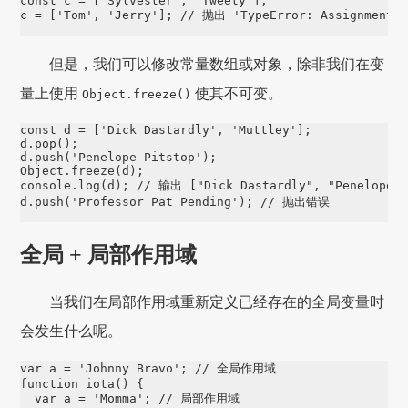
const
c
=
 [
'
Sylvester
'
, 
'
Tweety
'
];

c 
=
 [
'
Tom
'
, 
'
Jerry
'
]; 
// 抛出 'TypeError: Assignment t
但是，我们可以修改常量数组或对象，除非我们在变
量上使用
使其不可变。
Object.freeze()
const
d
=
 [
'
Dick Dastardly
'
, 
'
Muttley
'
d
.
pop
d
.
push
(
'
Penelope Pitstop
'
Object
.
freeze
console
.
log
(d); 
// 输出 ["Dick Dastardly", "Penelope P
d
.
push
(
'
Professor Pat Pending
'
); 
// 抛出错误
全局 + 局部作用域
当我们在局部作用域重新定义已经存在的全局变量时
会发生什么呢。
var
 a 
=
'
Johnny Bravo
'
; 
// 全局作用域
function
iota
() {

var
 a 
=
'
Momma
'
; 
// 局部作用域