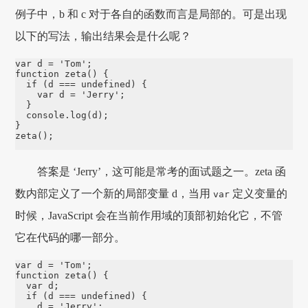
例子中，b 和 c 对于各自的函数而言是局部的。可是出现
以下的写法，输出结果会是什么呢？
var
 d 
=
'
Tom
'
function
zeta
() {

if
 (d 
===
undefined
) {

var
 d 
=
'
Jerry
'
;

  }

console
.
log
(d);

zeta
();
答案是 ‘Jerry’，这可能是常考的面试题之一。zeta 函
数内部定义了一个新的局部变量 d，当用
定义变量的
var
时候，JavaScript 会在当前作用域的顶部初始化它，不管
它在代码的哪一部分。
var
 d 
=
'
Tom
'
function
zeta
() {

var
 d;

if
 (d 
===
undefined
) {

    d 
=
'
Jerry
'
;
