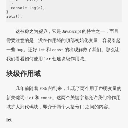
  }

console
.
log
(d);

zeta
();
这被称之为
提升
，它是 JavaScript 的特性之一，而且
需要注意的是，没在作用域的顶部初始化变量，容易引起
一些 bug。还好
和
的出现解救了我们。那么让
let
const
我们看看如何使用
创建块级作用域。
let
块级作用域
几年前随着 ES6 的到来，出现了两个用于声明变量的
新关键词:
和
。这两个关键字都允许我们将作用
let
const
域扩大到代码块，即介于两个大括号{ }之间的内容。
let