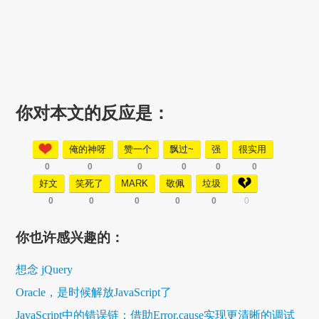
你对本文的反应是：
俺的神呀
赞一个
飘过~
强
很实用
0
0
0
0
0
0
好文
笑死了
MARK
敬佩
垃圾
0
0
0
0
0
0
你也许感兴趣的：
想念 jQuery
Oracle，是时候解放JavaScript了
JavaScript中的错误链：借助Error.cause实现更清晰的调试