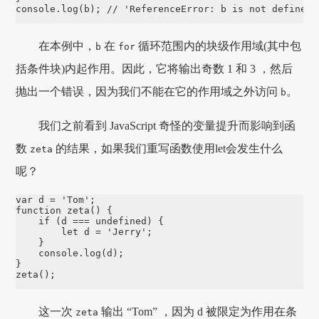
console
.
log
(b); 
// 'ReferenceError: b is not defined'
在本例中，
在
循环范围内的块级作用域(其中包
b
for
括条件块)内起作用。因此，它将输出奇数 1 和 3 ，然后
抛出一个错误，因为我们不能在它的作用域之外访问
。
b
我们之前看到 JavaScript 奇怪的变量提升而影响到函
数
的结果，如果我们重写函数使用let会发生什么
zeta
呢？
var
 d 
=
'
Tom
'
function
zeta
() {

if
 (d 
===
undefined
) {

let
 d 
=
'
Jerry
'
;

    }

console
.
log
(d);

zeta
();
这一次
输出 “Tom” ，因为 d 被限定为作用在条
zeta